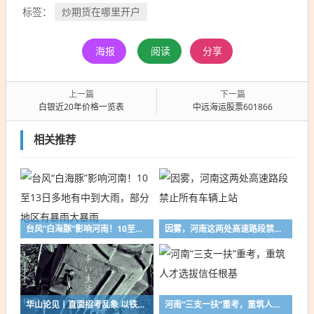
炒期货在哪里开户
标签：
海报
阅读
分享
上一篇
下一篇
白银近20年价格一览表
中远海运股票601866
相关推荐
台风“白海豚”影响河南！10至13日多地有中到大雨，部分地区有暴雨大暴雨
因雾，河南这两处高速路段禁止所有车辆上站
华山论见丨直面招考乱象 以铁腕守护公平正义
河南“三支一扶”重考，重筑人才选拔信任根基