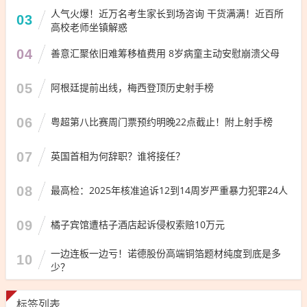
人气火爆！近万名考生家长到场咨询 干货满满！近百所
03
高校老师坐镇解惑
04
善意汇聚依旧难筹移植费用 8岁病童主动安慰崩溃父母
05
阿根廷提前出线，梅西登顶历史射手榜
06
粤超第八比赛周门票预约明晚22点截止！附上射手榜
07
英国首相为何辞职？谁将接任？
08
最高检：2025年核准追诉12到14周岁严重暴力犯罪24人
09
橘子宾馆遭桔子酒店起诉侵权索赔10万元
一边连板一边亏！诺德股份高端铜箔题材纯度到底是多
10
少？
标签列表