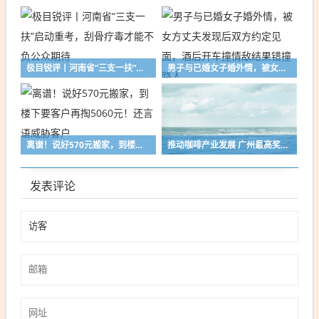
极目锐评丨河南省“三支一扶”启动重考，刮骨疗毒才能不负公众期待
男子与已婚女子婚外情，被女方丈夫发现后双方约定见面，酒后开车撞情敌结果错撞路人
离谱！说好570元搬家，到楼下要客户再掏5060元！还言语威胁客户
推动咖啡产业发展 广州最高奖3000万元
发表评论