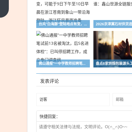
年天
然橡
上一
篇
胶价
格
台风“白海豚”登陆地点有变，可能于9日下午至10日早晨在浙江苍南到象山一带沿海登陆，浙江狂风暴雨准备
佛山通报“一中学教师招聘笔试前13名被淘汰，后5名进体检”：已叫停招聘工作，成立专门调查组
发表评论
快捷回复：