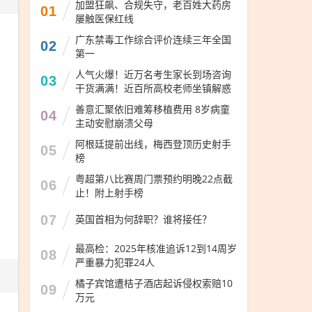
加盟狂飙、合规失守，老百姓大药房
01
屡触医保红线
广东禁毒工作综合评价连续三年全国
02
第一
人气火爆！近万名考生家长到场咨询
03
干货满满！近百所高校老师坐镇解惑
善意汇聚依旧难筹移植费用 8岁病童
04
主动安慰崩溃父母
阿根廷提前出线，梅西登顶历史射手
05
榜
粤超第八比赛周门票预约明晚22点截
06
止！附上射手榜
07
英国首相为何辞职？谁将接任？
最高检：2025年核准追诉12到14周岁
08
严重暴力犯罪24人
橘子宾馆遭桔子酒店起诉侵权索赔10
09
万元