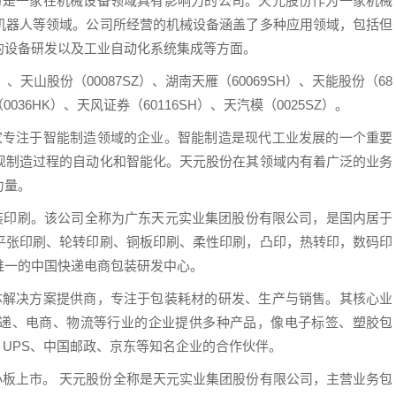
份是一家在机械设备领域具有影响力的公司。天元股份作为一家机械
机器人等领域。公司所经营的机械设备涵盖了多种应用领域，包括但
的设备研发以及工业自动化系统集成等方面。
）、天山股份（00087SZ）、湖南天雁（60069SH）、天能股份（68
0036HK）、天风证券（60116SH）、天汽模（0025SZ）。
家专注于智能制造领域的企业。智能制造是现代工业发展的一个重要
现制造过程的自动化和智能化。天元股份在其领域内有着广泛的业务
力量。
有包装印刷。该公司全称为广东天元实业集团股份有限公司，是国内居于
平张印刷、轮转印刷、铜板印刷、柔性印刷，凸印，热转印，数码印
唯一的中国快递电商包装研发中心。
体解决方案提供商，专注于包装耗材的研发、生产与销售。其核心业
递、电商、物流等行业的企业提供多种产品，像电子标签、塑胶包
、UPS、中国邮政、京东等知名企业的合作伙伴。
中小板上市。 天元股份全称是天元实业集团股份有限公司，主营业务包