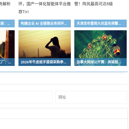
2026京津冀石材供货选谁：鑫山世源全链服务解析
构建企业 AI 全链路业务闭环，国产一体化智能体平台推荐Tiri
天津发布雷雨大风蓝色预警！阵风最高可达8级
盘点8家烘焙包装源头工厂：从绿色智造到金属包装，各有看家本领
2026年牛皮纸手提袋采购参考：十家实力厂家盘点
加拿大网球公开赛：商竣程、张帅止步第三轮