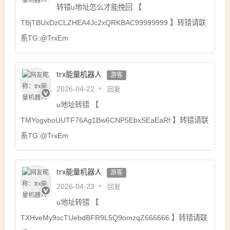
转错u地址怎么才能挽回 【
TBjTBUxDzCLZHEA4Jc2xQRKBAC99999999 】转错请联
系TG:@TrxEm
trx能量机器人
游客
回复
2026-04-22
u地址转错 【
TMYogvboUUTF76Ag1Bw6CNP5EbxSEaEaRf 】转错请联
系TG:@TrxEm
trx能量机器人
游客
回复
2026-04-23
u地址转错 【
TXHveMy9scTUebdBFR9L5Q9omzqZ666666 】转错请联