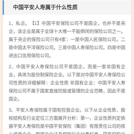
中国平安人寿属于什么性质
1、私企。【1】中国平安保险公司不是国企，也并不是央
企，该企业是属于全球十大唯一不能倒闭的保险公司之一。
属于央企的保险公司只有4家：一是中国人民保险公司。二
是中国太平洋保险公司。三是中国人寿保险公司。四是中国
进出口信用保险公司。
2、中国平安人寿保险公司不是国企，而是一家非国有企
业，具体为股份制保险企业。以下是对中国平安人寿保险公
司性质的详细解释：企业性质 非国有企业：中国平安人寿
保险公司不属于国家直接控股或管理的企业范畴，因此不是
国企。
3、平安人寿保险属于国有控股企业。以下从企业性质、股
权结构及行业定位三方面展开分析：第一，企业性质判定依
据平安人寿保险是中国平安保险（集团）有限责任公司的核