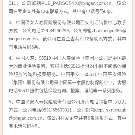
511，公司邮箱PUB_PARSGSYX@pingan.com.cn，该公
司在爱企查共有13条联系方式，其中有电话号码6条。
3、中国平安人寿保险股份有限公司西安电话销售中心联系
方式：公司电话029-84246299，公司邮箱zhaofangyu485@
pingan.com.cn，该公司在爱企查共有12条联系方式，其中
有电话号码6条。
4、中国人寿：95519 中国人寿保险（集团）公司是中国最
大的商业保险集团，客服电话95519提供24小时不间断的保
险服务咨询和报案服务。中国平安：95511 中国平安保险
（集团）股份有限公司是中国第一家股份制保险企业，客服
电话95511提供包括保险咨询、报案、理赔等一系列服务。
5、中国平安人寿保险股份有限公司济南电话销售中心联系
方式：公司电话0531-55603011，公司邮箱dept_sxnbjnzgb
@pingan.com.cn，该公司在爱企查共有6条联系方式，其中
有电话号码4条。