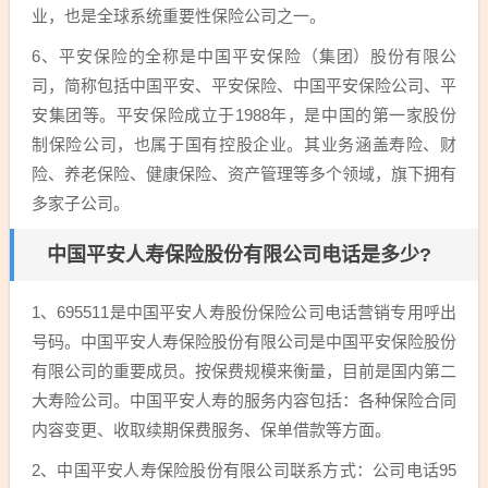
业，也是全球系统重要性保险公司之一。
6、平安保险的全称是中国平安保险（集团）股份有限公
司，简称包括中国平安、平安保险、中国平安保险公司、平
安集团等。平安保险成立于1988年，是中国的第一家股份
制保险公司，也属于国有控股企业。其业务涵盖寿险、财
险、养老保险、健康保险、资产管理等多个领域，旗下拥有
多家子公司。
中国平安人寿保险股份有限公司电话是多少?
1、695511是中国平安人寿股份保险公司电话营销专用呼出
号码。中国平安人寿保险股份有限公司是中国平安保险股份
有限公司的重要成员。按保费规模来衡量，目前是国内第二
大寿险公司。中国平安人寿的服务内容包括：各种保险合同
内容变更、收取续期保费服务、保单借款等方面。
2、中国平安人寿保险股份有限公司联系方式：公司电话95