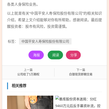
各类人身保险业务。
以上就是有关“中国平安人寿保险股份有限公司”的相关知识
介绍，希望上文介绍能够对你有所帮助，感谢阅读。最后提
醒投资者：股市有风险，投资需谨慎。
中国平安人寿保险股份有限公司
标签：
海报
阅读
分享
上一篇
下一篇
公司给了5万期权
白银现货即期交易
相关推荐