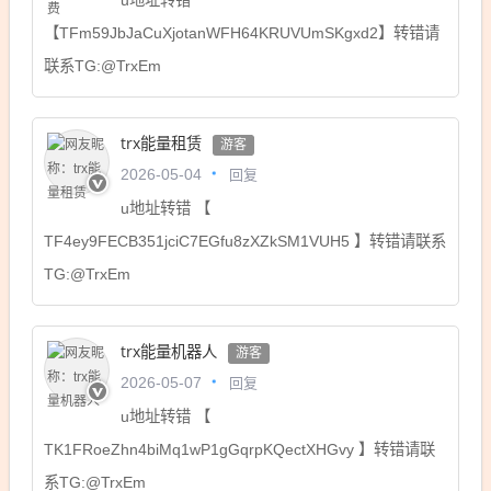
u地址转错
【TFm59JbJaCuXjotanWFH64KRUVUmSKgxd2】转错请
联系TG:@TrxEm
trx能量租赁
游客
回复
2026-05-04
u地址转错 【
TF4ey9FECB351jciC7EGfu8zXZkSM1VUH5 】转错请联系
TG:@TrxEm
trx能量机器人
游客
回复
2026-05-07
u地址转错 【
TK1FRoeZhn4biMq1wP1gGqrpKQectXHGvy 】转错请联
系TG:@TrxEm