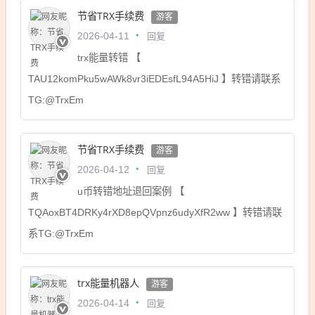
节省TRX手续费
游客
回复
2026-04-11
trx能量转错 【
TAU12komPku5wAWk8vr3iEDEsfL94A5HiJ 】转错请联系
TG:@TrxEm
节省TRX手续费
游客
回复
2026-04-12
u币转错地址退回案例 【
TQAoxBT4DRKy4rXD8epQVpnz6udyXfR2ww 】转错请联
系TG:@TrxEm
trx能量机器人
游客
回复
2026-04-14