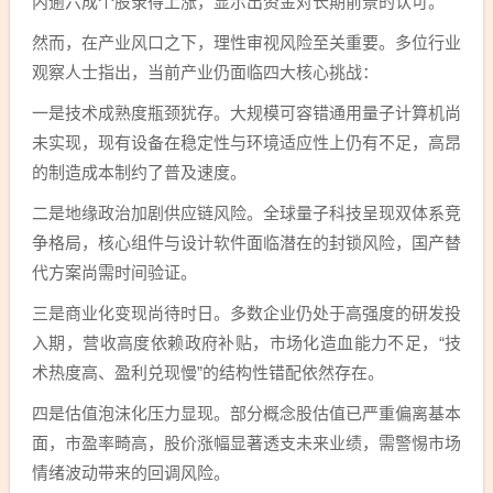
内逾六成个股录得上涨，显示出资金对长期前景的认可。
然而，在产业风口之下，理性审视风险至关重要。多位行业
观察人士指出，当前产业仍面临四大核心挑战：
一是技术成熟度瓶颈犹存。大规模可容错通用量子计算机尚
未实现，现有设备在稳定性与环境适应性上仍有不足，高昂
的制造成本制约了普及速度。
二是地缘政治加剧供应链风险。全球量子科技呈现双体系竞
争格局，核心组件与设计软件面临潜在的封锁风险，国产替
代方案尚需时间验证。
三是商业化变现尚待时日。多数企业仍处于高强度的研发投
入期，营收高度依赖政府补贴，市场化造血能力不足，“技
术热度高、盈利兑现慢”的结构性错配依然存在。
四是估值泡沫化压力显现。部分概念股估值已严重偏离基本
面，市盈率畸高，股价涨幅显著透支未来业绩，需警惕市场
情绪波动带来的回调风险。