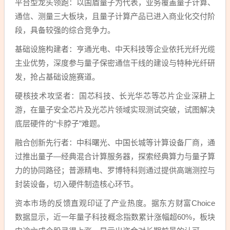
平台型龙头领跑：以国盾量子为代表，业务覆盖量子计算、
通信、测量三大板块，且量子计算产品已进入商业化交付阶
段，具备较强的综合竞争力。
基础设施构建者：亨通光电、中天科技等企业依托光纤光缆
主业优势，深度参与量子保密通信干线的建设与特种光纤研
发，抢占基础设施赛道。
硬核技术攻坚者：国芯科技、长光华芯等芯片企业深耕上
游，在量子安全芯片及光芯片领域实现测试突破，试图解决
底层硬件的“卡脖子”难题。
融合创新先行者：中科曙光、中国长城等计算设备厂商，通
过推出量子—经典混合计算服务器，探索经典算力与量子算
力的协同路径；普源精电、罗博特科则通过提供高端测控与
封装设备，切入硬件制造核心环节。
资本市场的反馈直观印证了产业热度。据东方财富Choice
数据显示，近一年量子科技概念指数累计涨幅超60%，板块