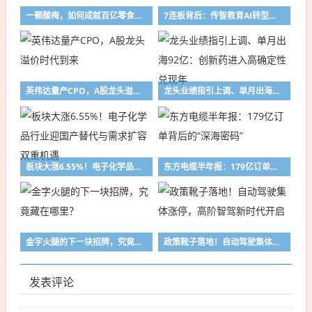
一颗酸梅，如何成就百亿零食龙头？
7连板背后：传智教育AI转型红利与基本面困局博弈
英伟达量产CPO，A股龙头溢价时代到来
龙头业绩指引上调、单月出海92亿：创新药进入高确定性兑现年
板块大涨6.55%！电子化学品行业迎国产替代与需求扩容双重机遇
东方电缆半年报：179亿订单背后的“深海密码”
金字火腿的下一块招牌，究竟藏在哪里？
政策靴子落地！自动驾驶集体涨停，高阶智驾新时代开启
发表评论