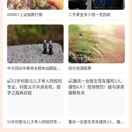
000001上证指数行情
二手黄金多少钱一克回收
阳光电源股票
中方回应中美将关税休战期延长90天，中方回应中美将关税休战期延长90天，积极推动贸易关系改善
52岁村医与儿子考入同校同专业，村医父子共进名校，医学之路再启程
重庆一女医生驾车撞死2人、撞伤6人！现场惨烈！疑与穿高跟鞋有关