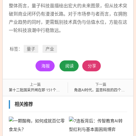
整体而言，量子科技虽描绘出宏大的未来图景，但从技术突
破到商业闭环仍有漫漫长路。对于市场参与者而言，在拥抱
产业趋势的同时，更需甄别技术真伪与估值水位，方能在这
一轮科技浪潮中行稳致远。
量子
产业
标签：
海报
阅读
分享
上一篇
下一篇
第十二批国采开闸在即 151个候选品种冲击千亿市场
角逐AI时代，蓝思科技的四个飞轮和两大引擎
相关推荐