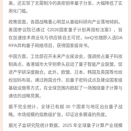
离，还实现了无需制冷的高密钥率量子分发，大幅降低了实
用化门槛。
政策层面，各国战略重心明显从基础科研向产业落地倾斜。
美国参议院已通过《2026国家量子计划再授权法案》，旨
在加速技术商业化与供应链自主可控，IonQ也随即入选DA
RPA异构量子网络项目，获得国家级背书。
中国方面，工信部召开未来产业座谈会，强调抢占量子科技
制高点，香港城市大学则牵头启动了量子智能产业联盟，促
进产学研深度融合。此外，欧盟、日本、韩国及英国等也纷
纷加码布局，通过跨国合作、后量子密码试点及建设国家级
基础设施等方式，在全球范围内掀起了一场围绕量子计算与
通信的战略竞赛。
据不完全统计，全球已有超 30 个国家与地区出台量子战
略。市场规模的指数级扩张，印证这条赛道的热度。
据光子盒研究院统计数据，2025 年全球量子计算产业规模