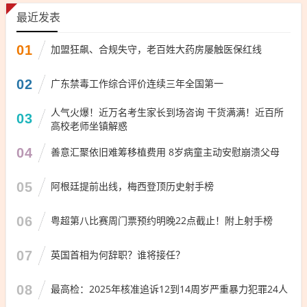
最近发表
01
加盟狂飙、合规失守，老百姓大药房屡触医保红线
02
广东禁毒工作综合评价连续三年全国第一
人气火爆！近万名考生家长到场咨询 干货满满！近百所
03
高校老师坐镇解惑
04
善意汇聚依旧难筹移植费用 8岁病童主动安慰崩溃父母
05
阿根廷提前出线，梅西登顶历史射手榜
06
粤超第八比赛周门票预约明晚22点截止！附上射手榜
07
英国首相为何辞职？谁将接任？
08
最高检：2025年核准追诉12到14周岁严重暴力犯罪24人