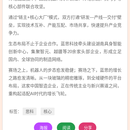
核心部件联合攻坚。
通过“链主+核心大厂”模式，双方打通“研发—产线—交付”壁
垒，实现技术互补、产能互配、市场共享，快速提升产业竞
争力。
生态布局不止于企业合作。蓝思科技牵头建设湖南具身智能
创新中心，集聚智元、越疆等20余家头部企业，形成立足
国内、全球协同的制造网络。
赛场之上，机器人的步态愈发稳健；赛场之下，蓝思的增长
之路愈发清晰。从一块玻璃的精密雕琢，到全域硬件的平台
布局，这家中国智造企业，正在传统主业与新兴赛道之间，
重构起适配AI时代的增长飞轮。
思科
核心
标签：
海报
阅读
分享