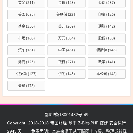
黄金
(211)
金价
(123)
公司
(587)
美国
(685)
美联储
(231)
印度
(126)
基金
(350)
美元
(269)
通胀
(142)
市场
(160)
万元
(504)
股份
(150)
汽车
(161)
中国
(461)
特斯拉
(146)
券商
(125)
银行
(271)
政策
(141)
俄罗斯
(127)
伊朗
(145)
本公司
(148)
关税
(178)
鄂ICP备18001482号-49
帝国财经
Z-BlogPHP
Copyright
2018-2018
基于
搭建 安全运行
2943
天
免责声明：本站来源于从互联网上收集、整理或转载