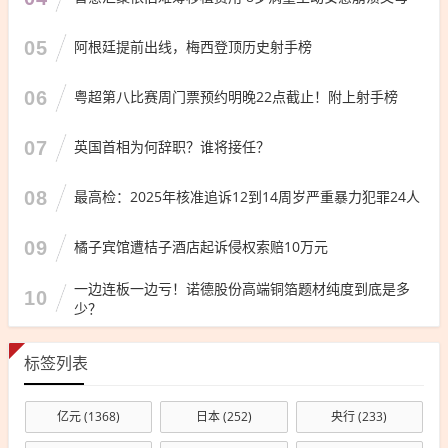
05
阿根廷提前出线，梅西登顶历史射手榜
06
粤超第八比赛周门票预约明晚22点截止！附上射手榜
07
英国首相为何辞职？谁将接任？
08
最高检：2025年核准追诉12到14周岁严重暴力犯罪24人
09
橘子宾馆遭桔子酒店起诉侵权索赔10万元
一边连板一边亏！诺德股份高端铜箔题材纯度到底是多
10
少？
标签列表
亿元
(1368)
日本
(252)
央行
(233)