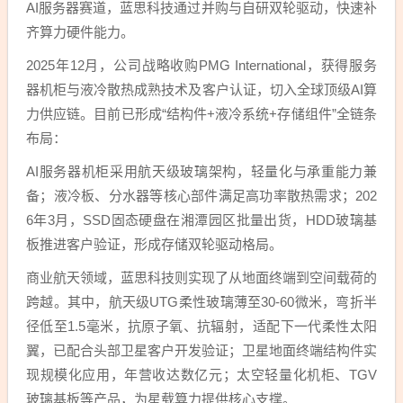
AI服务器赛道，蓝思科技通过并购与自研双轮驱动，快速补
齐算力硬件能力。
2025年12月，公司战略收购PMG International，获得服务
器机柜与液冷散热成熟技术及客户认证，切入全球顶级AI算
力供应链。目前已形成“结构件+液冷系统+存储组件”全链条
布局：
AI服务器机柜采用航天级玻璃架构，轻量化与承重能力兼
备；液冷板、分水器等核心部件满足高功率散热需求；202
6年3月，SSD固态硬盘在湘潭园区批量出货，HDD玻璃基
板推进客户验证，形成存储双轮驱动格局。
商业航天领域，蓝思科技则实现了从地面终端到空间载荷的
跨越。其中，航天级UTG柔性玻璃薄至30-60微米，弯折半
径低至1.5毫米，抗原子氧、抗辐射，适配下一代柔性太阳
翼，已配合头部卫星客户开发验证；卫星地面终端结构件实
现规模化应用，年营收达数亿元；太空轻量化机柜、TGV
玻璃基板等产品，为星载算力提供核心支撑。