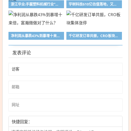
浙江华业:手握塑料机械行业“金箍棒”，托起塑机产业核心底座
宇树科技610亿估值落地，又一场顶级财富盛宴来了
净利润从暴跌43%到暴增十来倍，富瀚微做对了什么？
千亿研发订单共振，CRO板块集体涨停
发表评论
快捷回复：