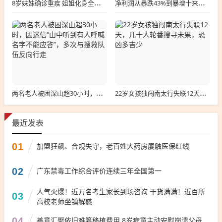
8岁妹妹确诊重疾 姐姐化身全家“主心骨”
净利润从暴跌43%到暴增十来倍，富瀚微做对了什么？
两名老人被困深山超30小时，因迷信“山中听到有人呼喊名字不能应答”，多次与搜救队伍反向行走
22岁女孩独闯南太行失联12天，几十人轮番搜寻未果，恐凶多吉少
最近发表
01
加盟狂飙、合规失守，老百姓大药房屡触医保红线
02
广东禁毒工作综合评价连续三年全国第一
人气火爆！近万名考生家长到场咨询 干货满满！近百所
03
高校老师坐镇解惑
04
善意汇聚依旧难筹移植费用 8岁病童主动安慰崩溃父母