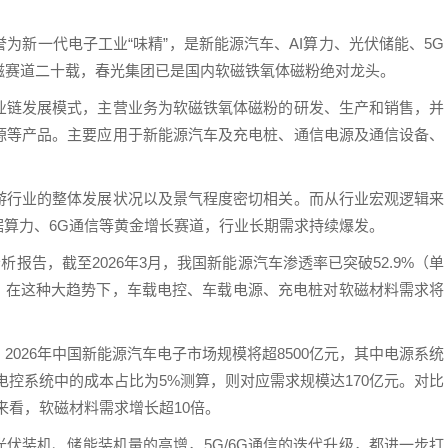
为新一代电子工业“味精”，是新能源汽车、AI算力、光伏储能、5G
磁赛道二十载，春光集团已是国内软磁铁氧体磁粉绝对龙头。
业链发展模式，主营业务为软磁铁氧体磁粉的研发、生产和销售，并
源等产品。主要应用于新能源汽车及充电桩、通信电源及通信设备、
游行业的整体发展状况以及景气程度密切相关。而从行业宏观逻辑来
据算力、6G通信等黄金增长赛道，行业长期需求持续爆发。
析报告，截至2026年3月，我国新能源汽车渗透率已突破52.9%（单
%。在这种大趋势下，车载电控、车载电源、充电桩对软磁材料需求将
026年中国新能源汽车电子市场规模将超8500亿元，其中电源系统
电控系统中的成本占比为5%测算，则对应需求规模达170亿元。对比
）来看，软磁材料需求增长超10倍。
光伏装机、储能装机量的高增，5G/6G通信的迭代升级，都进一步打