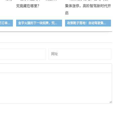
东方电缆半年报：179亿订单背后的“深海密码”
金字火腿的下一块招牌，究竟藏在哪里？
政策靴子落地！自动驾驶集体涨停，高阶智驾新时代开启