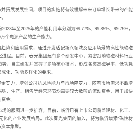
业务并拓展发展空间，项目的实施将有效缓解未来订单增长带来的产能
升。
年至2025年的产能利用率分别为99.77%、99.85%、99.75%，
00万个电源产品的生产能力。
发展趋势和应用需求，通过开发适配新兴领域及应用场景的高性能软磁
化进程。目前，春光集团建有多个研发中心，紧密跟随软磁材料行业
趋势，自主研发并掌握了多项核心技术，形成各类高磁导率、低功耗
集成化、功能多样化的要求。
司资金实力，增强公司抗风险能力与市场应变力。随着市场需求不断增
采购、生产、销售等经营环节均需要较大数额的流动资金，用于加快
的资金。
市场的版图进一步扩容。目前，临沂已有上市公司覆盖建材、化工、
元化的产业发展格局。此次春光集团的加入，将为临沂增添“磁性材
与资本集聚。