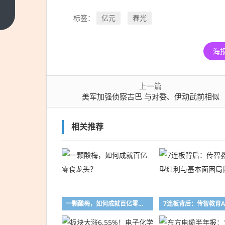
加强
侦察
上一
亿元
春光
标签：
篇
古巴
与对
海
委、
伊动
武前
上一篇
相似
美军加强侦察古巴 与对委、伊动武前相似
相关推荐
一颗酸梅，如何成就百亿零食龙头？