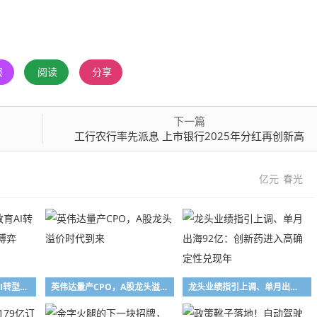
报
阅读
分享
下一篇
工行农行率先派息 上市银行2025年分红再创新高
亿元
春光
7连板背后：传智教育AI转型红利与基本面困局博弈
英伟达量产CPO，A股龙头溢价时代到来
龙头业绩指引上调、单月出海92亿：创新药进入高确定性兑现年