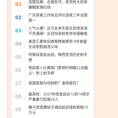
加盟狂飙、合规失守，老百姓大药房
01
屡触医保红线
广东禁毒工作综合评价连续三年全国
02
第一
人气火爆！近万名考生家长到场咨询
03
干货满满！近百所高校老师坐镇解惑
善意汇聚依旧难筹移植费用 8岁病童
04
主动安慰崩溃父母
阿根廷提前出线，梅西登顶历史射手
05
榜
粤超第八比赛周门票预约明晚22点截
06
止！附上射手榜
07
英国首相为何辞职？谁将接任？
最高检：2025年核准追诉12到14周岁
08
严重暴力犯罪24人
橘子宾馆遭桔子酒店起诉侵权索赔10
09
万元