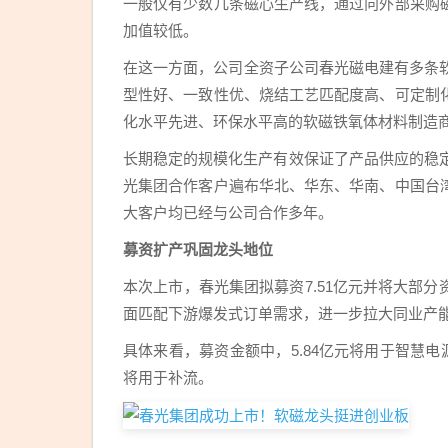
一般仅有少数几条磁心生产线，通过向外部采购
加值较低。
在这一方面，公司全资子公司春光磁电建有多条
型性好、一致性优、烧结工艺匹配度高、可定制
化水平先进、环保水平高的软磁铁氧体材料制造
长期稳定的规模化生产有效保证了产品供应的稳定
光集团合作客户遍布华北、华东、华南、中国台
大客户均已经与公司合作多年。
募资扩产巩固龙头地位
本次上市，春光集团拟募资7.51亿元并将大部
面匹配下游爆发式订单需求，进一步拉大同业产
具体来看，募资金额中，5.84亿元将用于智慧电源
将用于补流。