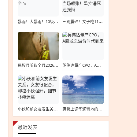
暴雨！大暴雨！10级大风！外出注意安全↘
三观震碎！女子吃110元麻辣烫，吃完当场赖账！监控锤死还强辩
民权县听取全县2026年上半年安全生产工作暨防汛备汛工作汇报
英伟达量产CPO，A股龙头溢价时代到来
小伙和前女友发生关系，女友很配合，却控小伙强奸，细节扑朔迷离
惠誉上调华润置地的评级至“A-‌”级，展望稳定
最近发表