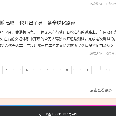
行先是发布副行长秦晓君因工作...
0条评
15次浏览
圳晚高峰，也开出了另一条全球化路径
26年7月，香港机场岛。一辆无人车行驶在右舵左行的道路上，车内没有
首次”在右舵交通体系中开展的全无人驾驶公开道路测试，完成这次测试的
跑第六代无人车。工程师需要在车型定义阶段就将灵活适配不同市场纳入
、法规、实际路况、气候差异等，...
0条评
16次浏览
5
6
7
8
9
10
点击查看更多
鄂ICP备18001482号-49