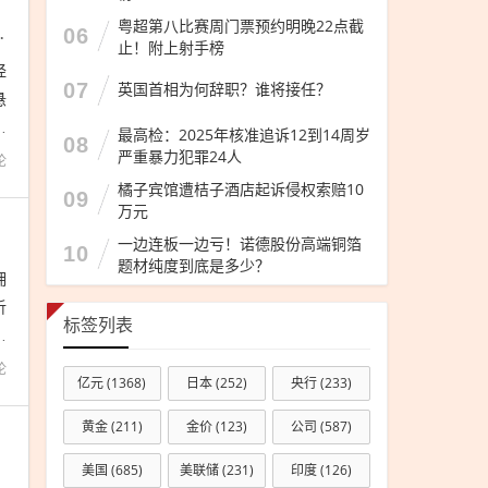
粤超第八比赛周门票预约明晚22点截
真实性考问｜读懂IPO
06
止！附上射手榜
经
07
英国首相为何辞职？谁将接任？
悬
与
最高检：2025年核准追诉12到14周岁
08
严重暴力犯罪24人
论
橘子宾馆遭桔子酒店起诉侵权索赔10
09
万元
一边连板一边亏！诺德股份高端铜箔
10
题材纯度到底是多少？
拥
析
标签列表
豪
论
亿元
(1368)
日本
(252)
央行
(233)
黄金
(211)
金价
(123)
公司
(587)
美国
(685)
美联储
(231)
印度
(126)
-