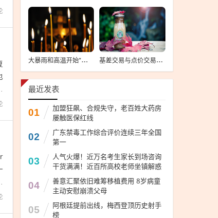
论
大暴雨和高温开始“补作业”大暴雨与高温齐发，学生迎来补作业高峰期
基差交易与点价交易的差异解析
复
也
助
最近发表
论
加盟狂飙、合规失守，老百姓大药房
01
屡触医保红线
广东禁毒工作综合评价连续三年全国
02
第一
r
人气火爆！近万名考生家长到场咨询
03
干货满满！近百所高校老师坐镇解惑
十
善意汇聚依旧难筹移植费用 8岁病童
田
04
主动安慰崩溃父母
论
阿根廷提前出线，梅西登顶历史射手
05
榜