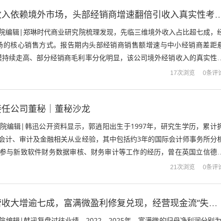
先临三维七成收入依赖境外市场，头部经销商增速翻倍引收入
究院编辑|郑琳时代商业研究院梳理发现，先临三维境外收入占比超七成，
场的核心销售方式。报告期内头部经销商销售额增速与中小经销商差距
模持续走高、部分经销商毛利率分化明显，该公司境外经销收入的真实性
关注的焦点问题。境外经销撑起超七成核...
0条评
17次浏览
接任公司董秘｜董秘沙龙
院编辑|韩迅公开资料显示，郭逍阳出生于1997年，研究生学历，累计
、会计、审计及金融相关从业经验，其中包括约3年的国际会计师事务所分
年参与新致软件财务数据审核、财务审计等工作的经历，曾在英国立信德
值得注意的是，公告还说明，新任...
0条评
21次浏览
行业回暖助推营收大增逾七成，富满微盈利修复兑现，经营现金流“失血”成关键变量
院编辑|韩迅复盘过往业绩，2022—2025年，富满微的归母净利润分别为