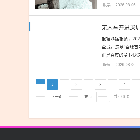
划今年4月，瑞丰银
股票
2026-08-06
无人车开进深
根据港媒报道，20
全员。这是“全球
正是百度的萝卜快
量，右舵地区的车规
股票
2026-08-06
2
3
4
1
下一页
末页
共 636 页