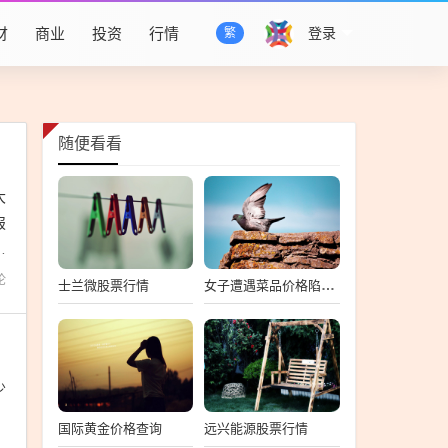
财
商业
投资
行情
登录
繁
随便看看
大
报
二
论
士兰微股票行情
女子遭遇菜品价格陷阱，点餐价与实际消费大相径庭，结账竟达358元！
少
。
国际黄金价格查询
远兴能源股票行情