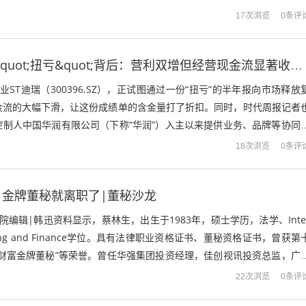
0条评
17次浏览
ST迪瑞半年报&quot;扭亏&quot;背后：营利双增但经营现金流显著收缩，华润系加持难掩短期经营困境
业ST迪瑞（300396.SZ），正试图通过一份“扭亏”的半年报向市场释放
金流的大幅下滑，让这份成绩单的含金量打了折扣。同时，时代周报记者
控制人中国华润有限公司（下称“华润”）入主以来提供业务、品牌等协同
润关联协同销售额落地...
0条评
18次浏览
，金牌董秘就离职了|董秘沙龙
院编辑|韩迅资料显示，蔡林生，出生于1983年，硕士学历，法学、Inte
counting and Finance学位。具有法律职业资格证书、董秘资格证书，曾获第
新财富金牌董秘”等荣誉。曾任华强集团投资经理，佳创视讯投资总监，广
0条评
22次浏览