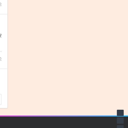
论
安
，
考
论