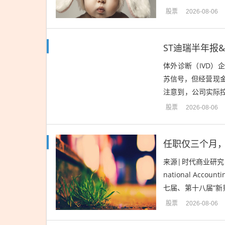
股票
2026-08-06
体外诊断（IVD）企
苏信号，但经营现
注意到，公司实际
力，但今年上半年华
股票
2026-08-06
任职仅三个月
来源|时代商业研究
national Ac
七届、第十八届“
集团投资总监...
股票
2026-08-06