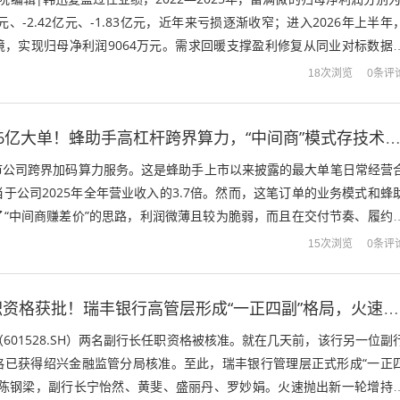
8亿元、-2.42亿元、-1.83亿元，近年来亏损逐渐收窄；进入2026年上半年
境，实现归母净利润9064万元。需求回暖支撑盈利修复从同业对标数据
..
0条评
18次浏览
百亿市值签下76亿大单！蜂助手高杠杆跨界算力，“中间商”模式存技术、资金、供应链三
上市公司跨界加码算力服务。这是蜂助手上市以来披露的最大单笔日常经营
于公司2025年全年营业收入的3.7倍。然而，这笔订单的业务模式和蜂
了“中间商赚差价”的思路，利润微薄且较为脆弱，而且在交付节奏、履约
维度存在一定压力。8月5日...
0条评
15次浏览
三名副行长任职资格获批！瑞丰银行高管层形成“一正四副”格局，火速抛出新一轮增持计划
601528.SH）两名副行长任职资格被核准。就在几天前，该行另一位副
格已获得绍兴金融监管分局核准。至此，瑞丰银行管理层正式形成“一正
长陈钢梁，副行长宁怡然、黄斐、盛丽丹、罗妙娟。火速抛出新一轮增持