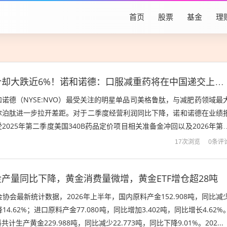
首页
股票
基金
理
销售额上涨股价却大跌近6%！诺和诺德：口服减重药将在中国递交上市申请
诺德（NYSE:NVO）最受关注的明星单品司美格鲁肽，与减肥药领域最
尔泊肽进一步拉开差距。对于二季度经营利润同比下降，诺和诺德在业绩
2025年第二季度美国340B药品定价项目相关准备金冲回以及2026年第
产相关的63亿丹麦...
0条评
17次浏览
产量同比下降，黄金消费量微增，黄金ETF增仓超28吨
协会最新统计数据，2026年上半年，国内原料产金152.908吨，同比减
降14.62%；进口原料产金77.080吨，同比增加3.402吨，同比增长4.62%
生产黄金229.988吨，同比减少22.773吨，同比下降9.01%。202...