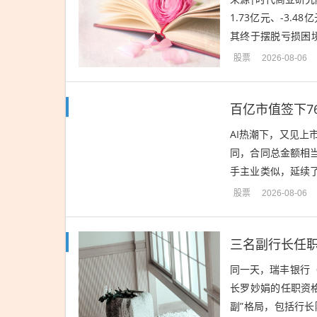
1.73亿元、-3.4
其终于摆脱亏损困
看，财报显示，LED.
股票
2026-08-06
AI热潮下，又见
同，合同总金额相当
手主业类似，延续
力、技术路径等多个
股票
2026-08-06
同一天，瑞丰银行（
长罗妙娟的任职资
副”格局，包括行