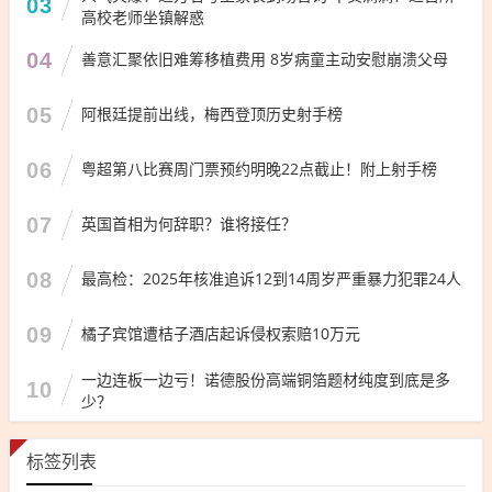
03
高校老师坐镇解惑
04
善意汇聚依旧难筹移植费用 8岁病童主动安慰崩溃父母
05
阿根廷提前出线，梅西登顶历史射手榜
06
粤超第八比赛周门票预约明晚22点截止！附上射手榜
07
英国首相为何辞职？谁将接任？
08
最高检：2025年核准追诉12到14周岁严重暴力犯罪24人
09
橘子宾馆遭桔子酒店起诉侵权索赔10万元
一边连板一边亏！诺德股份高端铜箔题材纯度到底是多
10
少？
标签列表