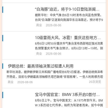
定性。目前分析看，“白海豚”较大可能9日下午到10日
在浙江沿海登陆（台风级或强台风级，12～14级），
“白海豚”迫近，将于9-10日登陆浙闽沿海，华东将有强风雨；8月有2至3个台风登陆或影响我国，1至2个较强台风北上，会带来大范围极端降雨
也不排除在浙近海转向穿过舟山群岛北上的可能性。
据新华社：中央气象台6日10时发布台风蓝色预警。
预计今...
台风“白海豚”正逐渐向我国华东沿海靠近，预计将于9
日晚上到10日上午登陆浙江至福建北部沿海。这将是
商业
2026-08-06
继台风“美莎克”“巴威”和“红霞”之后今年第4个登陆我
国的台风，也是8月首个将要登陆我国的台风。“白海
10级雷雨大风、冰雹！重庆这些地方注意防范→
豚”将如何影响我国？8月预计会有多少个台风登陆或
8月6日12时50分重庆市气象台发布西部地区强对流黄
明显...
色预警重庆市气象台预计，8月6日13时—19时，铜
梁、大足、永川等3个地区将出现10级以上雷雨大
商业
2026-08-06
风，两江新区、渝中、大渡口、沙坪坝、九龙坡、南
岸、北碚、巴南、重庆高新区、合川、荣昌、璧山、
伊朗总统：最高领袖决策过程遭人利用
江津等13个地区将出现8~9级雷雨大风，上述地区局
新华社消息，据伊朗伊斯兰共和国广播电视台8月5日报道，伊朗总统佩泽希
地伴有60...
齐扬说，目前与伊朗最高领袖穆杰塔巴联络“非常困难”，一些人利用穆杰塔
巴的正常决策过程在伊朗内部制造分歧。佩泽希齐扬说，穆杰塔巴曾在决策
商业
20次浏览
2026-08-06
过程中表示，尽管自己原则上持反对意见，但如果相关程序推进，他也会接
受。然而，一些试图制造分裂的人却...
宝马中国官宣：BMW 3系开启0首付，年利率低0.99%，或日付低至80元优惠政策；上周宝马集团公布上半年财务数据，同比去年大幅下降
8月6日上午，宝马中国发文：从1975年到今天，BM
W 3系历经七代传承，始终为驾驶者而来，如今中国