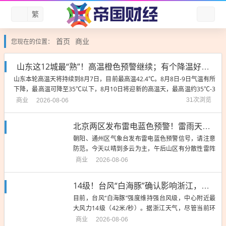
繁
首页
商业
您现在的位置：
山东这12城最“熟”！高温橙色预警继续；有个降温好消息和高温回马枪坏消息，你先看哪一个
山东本轮高温天将持续到8月7日，目前最高温42.4℃。8月8日-9日气温有所
下降，最高温可降至35℃以下，8月10日将迎新的高温天，最高温约35℃-3
7℃。山东省气象台8月6日06时00分继续发布高温橙色预警：5日，鲁西
商业
31次浏览
2026-08-06
北、鲁中、鲁南和半岛北部地区出现37℃以上的高温天气，最高为淄博博山
山头站41....
北京两区发布雷电蓝色预警！雷雨天气出没，具体时段→
朝阳、通州区气象台发布雷电蓝色预警信号，请注意
防范。今天以晴到多云为主，午后山区有分散性雷阵
雨。白天紫外线强，最高气温将达到36℃左右；夜间
商业
2026-08-06
湿度大，最低气温26℃左右，闷热感明显。高温黄色
预警中，请注意防暑降温，午间高温时段尽量避免户
14级！台风“白海豚”确认影响浙江，暴雨大暴雨来势汹汹，杭州接下来的天气→
外活动。未来天气预报 6 日（周四）下午：晴转多
目前，台风“白海豚”强度维持强台风级，中心附近最
云，山区有分散性雷...
大风力14级（42米/秒）。据浙江天气，尽管当前环
流形势复杂，“白海豚”未来移向移速还有较大的不确
商业
2026-08-06