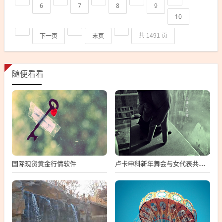
6
7
8
9
10
下一页
末页
共 1491 页
随便看看
国际现货黄金行情软件
卢卡申科新年舞会与女代表共舞庆祝新年