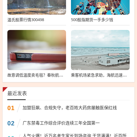
温氏股票行情300498
500股指期货一手多少钱
故意调低温度卖毛毯？春秋航空回应，故意调低温度卖毛毯回应
乘客机场紧急求助，海航迅速回应，现场情况揭秘
最近发表
01
加盟狂飙、合规失守，老百姓大药房屡触医保红线
02
广东禁毒工作综合评价连续三年全国第一
人气火爆！近万名考生家长到场咨询 干货满满！近百所