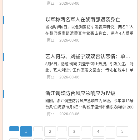
市场累计销量已突破200万辆，经典不断延续，更多
商业
2026-08-06
精彩即将启程。此刻，BMW 3系全新金融礼遇现已开
启：0首付，年利率低至0.99%，或日付低至80元更
以军称两名军人在黎南部遇袭身亡
享增购、换购、置换三重礼遇，欢迎莅临BMW授权经
当地时间6日，以色列国防军发表声明说，两名军人
销...
在黎巴嫩南部遭黎真主党袭击身亡，另有4人受重
伤。声明说，死者分别为以军第55装甲旅的一名连长
商业
2026-08-06
与一名士兵，4名受伤士兵已送医治疗。声明没有提
供更多细节。来源：央视新闻...
艺人何与、刘些宁双双否认恋情：单身，勿扰；两人绯闻已持续三年
8月6日，话题“何与 刘些宁”冲上热搜，引发关注。 对
此，艺人刘些宁工作室发文回应：“专心拍戏中！单
身！勿扰！”演员何与官方资讯账号回应：“单身勿
商业
2026-08-06
扰。相关造谣诽谤内容已取证。 ” 此前，两人的恋情
绯闻已持续三年。据公开资料，何与，本名何宜谦，
浙江调整防台风应急响应为Ⅳ级
1996年8月26日出生于宁夏回族自治区银川市，影视
刚刚，浙江调整防台风应急响应为Ⅳ级。今年第13号
男演员...
台风“白海豚”8月6日11时位于温州市偏东方向约1260
公里的洋面上，中心附近最大风力14级（强台风
商业
2026-08-06
级）。预计“白海豚”将以每小时15-20公里左右的速度
向西偏北方向移动，强度变化不大或略有增强。受“白
2
3
4
5
1
海豚”影响，东海海域6日夜里起风力逐渐增强，7—
8...