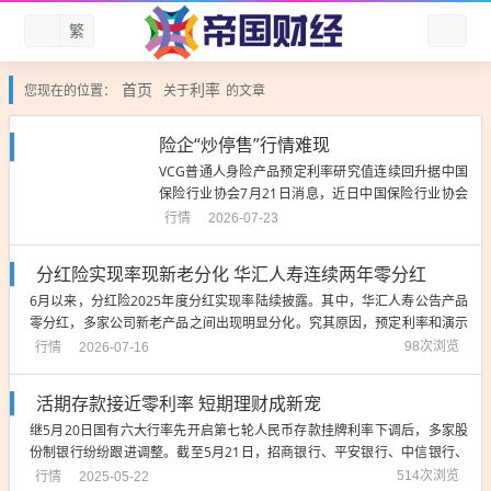
繁
首页
利率
您现在的位置：
关于
的文章
险企“炒停售”行情难现
VCG普通人身险产品预定利率研究值连续回升据中国
保险行业协会7月21日消息，近日中国保险行业协会
组织召开人身保险业利率研究专家咨询委员会2026年
行情
2026-07-23
二季度例会，保险业专家提出当前普通型人身保险产
品预定利率研究值为1.94%。至此，预定利率研究值
分红险实现率现新老分化 华汇人寿连续两年零分红
已连续两个季度回升。■新快报记者 林广豪预定利率
6月以来，分红险2025年度分红实现率陆续披露。其中，华汇人寿公告产品
是保险公司...
零分红，多家公司新老产品之间出现明显分化。究其原因，预定利率和演示
利率历经调降，新产品实际派发红利更容易达到预期。记者注意到，部分代
行情
98次浏览
2026-07-16
理人近日借助演示利率调降炒作停售。业内人士提醒，消费者切勿将演示数
据等同于未来收益，更不要因营销话...
活期存款接近零利率 短期理财成新宠
继5月20日国有六大行率先开启第七轮人民币存款挂牌利率下调后，多家股
份制银行纷纷跟进调整。截至5月21日，招商银行、平安银行、中信银行、
兴业银行等9家股份制银行相继发布公告称，决定调整储蓄及单位人民币存
行情
514次浏览
2025-05-22