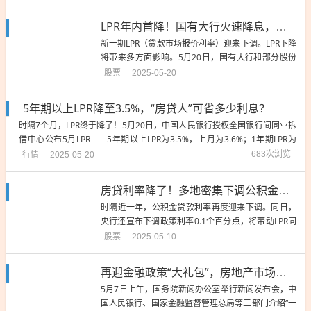
款利率。本次调整完之后，活期存款接近零利率，1年期定存利率降至1%以
下，存款利率全面进入“1%”时...
LPR年内首降！国有大行火速降息，一年期利率首次跌破“1字头”
新一期LPR（贷款市场报价利率）迎来下调。LPR下降
将带来多方面影响。5月20日，国有大行和部分股份
行火速下调存款利率，最高降幅达25个基点，其中，
股票
2025-05-20
六家国有大行一年期定存利率已经全面跌至1%以下。
招联首席研究员、上海金融与发展实验室副主任董希
5年期以上LPR降至3.5%，“房贷人”可省多少利息？
淼向时代周报记者表示，本月1年期和5年期以上贷款
时隔7个月，LPR终于降了！5月20日，中国人民银行授权全国银行间同业拆
市场报价利...
借中心公布5月LPR——5年期以上LPR为3.5%，上月为3.6%；1年期LPR为
3%，上月为3.1%。早前报道下降10个基点！LPR迎来年内首降利好存量房
行情
683次浏览
2025-05-20
贷新增房贷利率不一定会降5年期以上LPR与个人住房贷款利率挂钩。本次5
年...
房贷利率降了！多地密集下调公积金贷款利率，商贷利率或步入“2”字头
时隔近一年，公积金贷款利率再度迎来下调。同日，
央行还宣布下调政策利率0.1个百分点，将带动LPR同
步下降0.1个百分点。在多位受访人士看来，预计此次
股票
2025-05-10
公积金贷款利率调整有望带动商业贷款利率随之下
调，并且下调幅度可能超过LPR下调幅度。照此推
再迎金融政策“大礼包”，房地产市场有望持续修复
算，后续新发放商业性个人住房贷款利率将有望进入
5月7日上午，国务院新闻办公室举行新闻发布会，中
“2”字头。苏商...
国人民银行、国家金融监督管理总局等三部门介绍“一