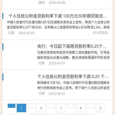
揽子金融政策支持稳市场稳预期”有关情况，并答记者
理财
2025-05-08
问。发布会上，针对房地产市场，央行和金管局提出
了几大增量金融政策，加力巩固房地产市场止跌回稳
个人住房公积金贷款利率下调 100万元30年期贷款总利息将减少近5万元
势头。受消息刺激，A股房地产板块有所拉升，91只
中国人民银行行长潘功胜5月7日在国新办发布会上宣布，降低个人住房公积
成分股中75只迎...
金贷款利率0.25个百分点，五年期以上首套房利率由2.85%降至2.6%，其他
期限利率同步调整。据悉，此次住房公积金贷款利率调整范围既包括新发放
行情
474次浏览
2025-05-07
的住房公积金贷款，也包括存量住房公积金贷款。此次利率下调后，新发放
的住房公积金贷款将执行...
央行：今日起下调再贷款利率0.25个百分点
为更好发挥结构性货币政策工具的激励作用，引导金
融机构加大对重大战略、重点领域和薄弱环节的支持
力度，中国人民银行决定：自2025年5月7日起，下调
行情
2025-05-07
再贷款利率0.25个百分点。下调后，3个月、6个月和
1年期支农支小再贷款利率分别为1.2%、1.4%和1.
个人住房公积金贷款利率下调 0.25 个百分点，降准降息组合拳助力购房减负
5%，抵押补充贷款利率为2.0%，专项结构性货币政...
新快报讯 5月7日，中国人民银行行长潘功胜在国新办
举行的新闻发布会上宣布，将下调个人住房公积金贷
款利率0.25个百分点。5年期以上首套房利率由2.85%
行情
2025-05-07
降至2.6%，其他期限的利率同步调整。同时宣布，降
准0.5个百分点，向市场提供长期流动性约1万亿元，
2
3
4
5
1
并降低政策利率0.1个百分点。30年百万元公积金...