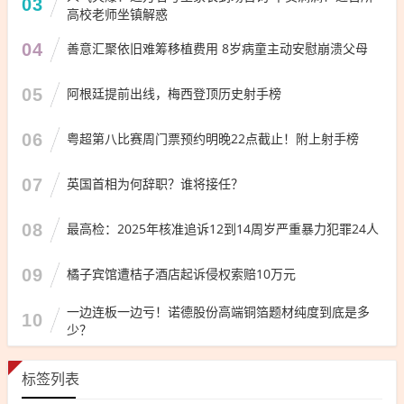
03
高校老师坐镇解惑
04
善意汇聚依旧难筹移植费用 8岁病童主动安慰崩溃父母
05
阿根廷提前出线，梅西登顶历史射手榜
06
粤超第八比赛周门票预约明晚22点截止！附上射手榜
07
英国首相为何辞职？谁将接任？
08
最高检：2025年核准追诉12到14周岁严重暴力犯罪24人
09
橘子宾馆遭桔子酒店起诉侵权索赔10万元
一边连板一边亏！诺德股份高端铜箔题材纯度到底是多
10
少？
标签列表