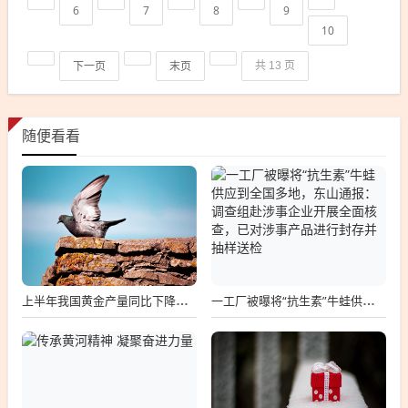
6
7
8
9
10
下一页
末页
共 13 页
随便看看
上半年我国黄金产量同比下降，黄金消费量微增，黄金ETF增仓超28吨
一工厂被曝将“抗生素”牛蛙供应到全国多地，东山通报：调查组赴涉事企业开展全面核查，已对涉事产品进行封存并抽样送检