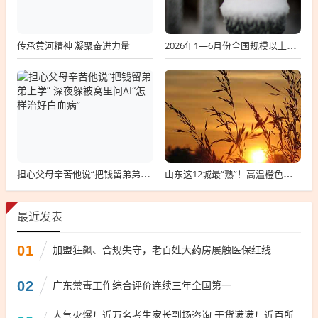
传承黄河精神 凝聚奋进力量
2026年1—6月份全国规模以上工业企业利润增长18.7%
担心父母辛苦他说“把钱留弟弟上学” 深夜躲被窝里问AI“怎样治好白血病”
山东这12城最“熟”！高温橙色预警继续；有个降温好消息和高温回马枪坏消息，你先看哪一个
最近发表
01
加盟狂飙、合规失守，老百姓大药房屡触医保红线
02
广东禁毒工作综合评价连续三年全国第一
人气火爆！近万名考生家长到场咨询 干货满满！近百所