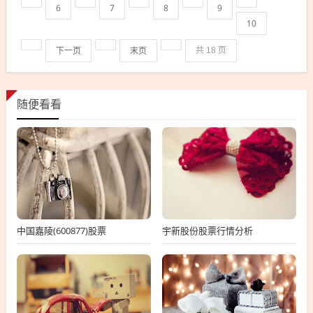
6
7
8
9
10
下一页
末页
共 18 页
随便看看
中国嘉陵(600877)股票
宇新股份股票行情分析