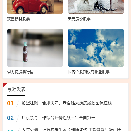
双星新材股票
天元股份股票
伊力特股票行情
国内个股期权有哪些股票
最近发表
01
加盟狂飙、合规失守，老百姓大药房屡触医保红线
02
广东禁毒工作综合评价连续三年全国第一
人气火爆！近万名考生家长到场咨询 干货满满！近百所