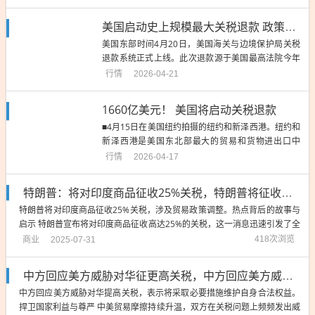
征收大规模关税。美国国际贸易法院法官3月4日作出裁决，要求海关与边境
保护局在关税清算中不得依据《国...
美国启动史上规模最大关税退款 政策结构性矛盾明显
美国东部时间4月20日，美国海关与边境保护局关税
退款系统正式上线。此次退款源于美国最高法院今年
2月裁定，美总统特朗普自2025年起依据《国际紧急
行情
2026-04-21
经济权力法》征收的大规模关税违法，涉及金额约16
60亿美元，覆盖33万家进口企业，这是美国历史上规
1660亿美元！ 美国将启动关税退款
模最大的关税退还行动。海关与边境保护局为此推出
■4月15日在美国纽约拍摄的纽约和新泽西港。纽约和
名为“报关集...
新泽西港是美国东北部最大的贸易和货物进出口中
心。新华社发据新华社电 美国海关与边境保护局14日
行情
2026-04-17
表示，已基本完成向进口商大规模退款的报关系统新
功能第一阶段研发，将于20日启动相关关税退款工
特朗普：将对印度商品征收25%关税，特朗普将征收印度商品25%关税
作。该机构官员说，海关与边境保护局将以电子支付
特朗普将对印度商品征收25%关税，涉及贸易政策调整。热点背后的故事与
方式向进口商或其指...
启示 特朗普宣布将对印度商品征收高达25%的关税，这一消息迅速引发了全
球范围内的关注和讨论，在这背后，隐藏着怎样的故事和启示呢？ 特朗普此
商业
418次浏览
2025-07-31
举无疑是对印度商品的一种贸易保护措施,近年来，印度以其丰富的商品种类
和低廉的价格吸引了大量外国...
中方回应美方威胁对华征更高关税，中方回应美方威胁征更高关税，坚决维护自身权益
中方回应美方威胁对华提高关税，表示将采取必要措施维护自身合法权益。
捍卫国家利益与尊严 中美贸易摩擦持续升温，双方在关税问题上频频发出威