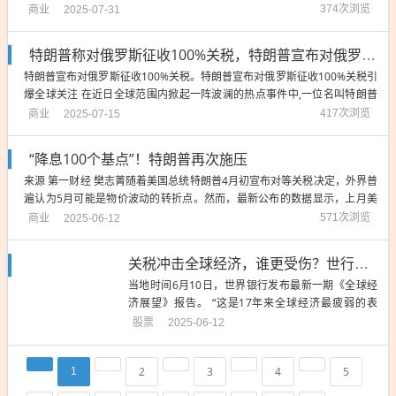
胁，引发国际社会广泛关注，作为负责任的大国，中国坚决维护国家利益和
商业
374次浏览
2025-07-31
尊严,采取了一系列行动来应对这一挑战。 面对美方的威胁，中国政府迅速
作出回应，中国坚决维护国家经济安...
特朗普称对俄罗斯征收100%关税，特朗普宣布对俄罗斯征收100%关税
特朗普宣布对俄罗斯征收100%关税。特朗普宣布对俄罗斯征收100%关税引
爆全球关注 在近日全球范围内掀起一阵波澜的热点事件中,一位名叫特朗普
的美国总统宣布将对俄罗斯征收100%的关税，这一消息迅速引发了全球范
商业
417次浏览
2025-07-15
围内的广泛关注和热议。 特朗普此举,无疑是对全球贸易格局的一次重大调
整，作为美国总统，他的决...
“降息100个基点”！特朗普再次施压
来源 第一财经 樊志菁随着美国总统特朗普4月初宣布对等关税决定，外界普
遍认为5月可能是物价波动的转折点。然而，最新公布的数据显示，上月美
国消费者价格指数CPI与此前相差无几。数据出炉后，特朗普再次喊话美联
商业
571次浏览
2025-06-12
储降息。不过，市场人士普遍认为，除非发生实质性扭转，关税政策的影响
预计未来几个月将推动通货膨胀加...
关税冲击全球经济，谁更受伤？世行：印度、日本、美国
当地时间6月10日，世界银行发布最新一期《全球经
济展望》报告。 “这是17年来全球经济最疲弱的表
现。” 世界银行高级副行长兼首席经济学家英德米特·
股票
2025-06-12
吉尔表示。美国下滑明显报告显示，今年发达经济体
预计增长1.2%，较今年1月份的预测值下调0.5个百分
2
3
4
5
1
点。其中，美国经济预计增长1.4%，较2024年全年
2...