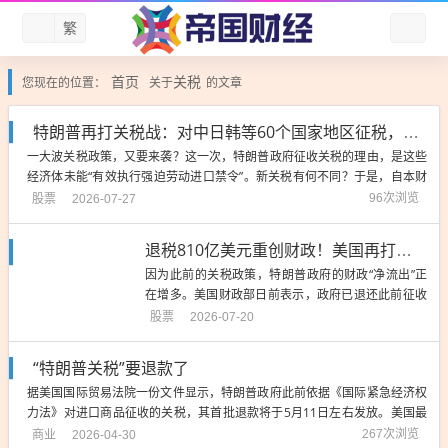
繁
首页
关税
您现在的位置：
关于
的文章
特朗普再打关税战：对中日韩等60个国家地区征税，这次有何不同？
一大波关税政策，又要来袭？这一次，特朗普政府征收关税的理由，是这些
经济体未能“有效执行强迫劳动进口禁令”。新关税有何不同？于是，自本财
政年（从2025年10月开始）以来，特朗普政府已支付了810亿美元的关税退
股票
96次浏览
2026-07-27
款。特朗普政府此前宣誓依据《1974年贸易法》第122条，“对所有国家征
收10%的全球关税”...
退税810亿美元重创财政！美国再打关税牌，最受伤的或是巴西
因为此前的关税政策，特朗普政府的财政“净流出”正
在增多。美国财政部日前表示，政府已退还此前征收
的数百亿美元关税。数据显示，自本财政年（从2025
股票
2026-07-20
年10月开始）以来，特朗普政府已支付了810亿美元
的关税退款，远高于上个财政年同期的50亿美元。涉
“特朗普关税”要退款了
及33万家然而，今年2月美国联邦最高法院裁定，特
据美国国际贸易法院一份文件显示，特朗普政府此前依据《国际紧急经济权
朗普政府征...
力法》对进口商品征收的关税，其首批退款将于5月11日左右发放。美国最
高法院2月20日公布裁决，认定美国《国际紧急经济权力法》没有授权总统
商业
267次浏览
2026-04-30