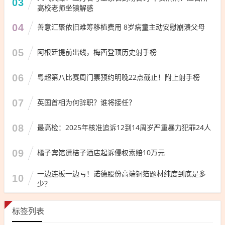
03
高校老师坐镇解惑
04
善意汇聚依旧难筹移植费用 8岁病童主动安慰崩溃父母
05
阿根廷提前出线，梅西登顶历史射手榜
06
粤超第八比赛周门票预约明晚22点截止！附上射手榜
07
英国首相为何辞职？谁将接任？
08
最高检：2025年核准追诉12到14周岁严重暴力犯罪24人
09
橘子宾馆遭桔子酒店起诉侵权索赔10万元
一边连板一边亏！诺德股份高端铜箔题材纯度到底是多
10
少？
标签列表