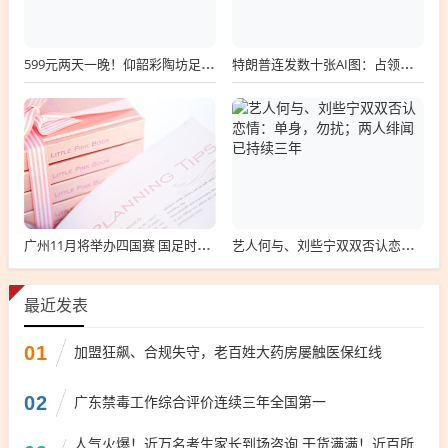
599元两天一晚！仰韶彩陶坊足球嘉年华邀您赴约
特朗普连发数十张AI图：占领伊朗油轮、与肯尼迪合影、化身“超人”“拯救”华盛顿
广州11月将举办四国赛 国足时隔七年重返天体
艺人何与、刘些宁双双否认恋情：单身，勿扰；两人绯闻已持续三年
最近发表
01
加盟狂飙、合规失守，老百姓大药房屡触医保红线
02
广东禁毒工作综合评价连续三年全国第一
人气火爆！近万名考生家长到场咨询 干货满满！近百所