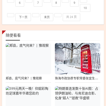
6
7
8
9
10
下一页
末页
共 24 页
随便看看
郏县，底气何来？| 豫观察
珠海市政协原专职常委张宜生被查