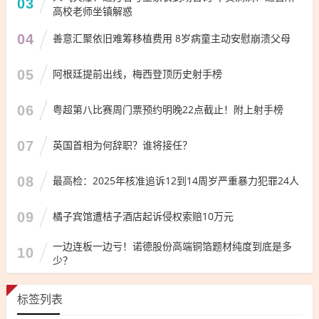
03
高校老师坐镇解惑
04
善意汇聚依旧难筹移植费用 8岁病童主动安慰崩溃父母
05
阿根廷提前出线，梅西登顶历史射手榜
06
粤超第八比赛周门票预约明晚22点截止！附上射手榜
07
英国首相为何辞职？谁将接任？
08
最高检：2025年核准追诉12到14周岁严重暴力犯罪24人
09
橘子宾馆遭桔子酒店起诉侵权索赔10万元
一边连板一边亏！诺德股份高端铜箔题材纯度到底是多
10
少？
标签列表