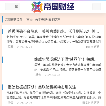
繁
首页
美联储
您现在的位置：
关于
的文章
首秀明确不会降息！美股直线跳水，沃什刷新32年美联储新主席最差开局
北京时间6月18日凌晨，美联储新任主席凯文·沃什完成了其就任以来的“政策
首秀”。联邦公开市场委员会以12票赞成、0票反对，一致决定将联邦基金利
率目标区间维持3.50%-3.75%不变，这已是美联储连续第四次按兵不动。市
股票
168次浏览
2026-06-21
场迅速用真金白银投票，隔夜美股三大指数全线收跌，标普500重挫1.2
1%，创下19...
鲍威尔恐成经济下滑“替罪羊”！特朗普一直搞事
最近，美国总统特朗普加大火力攻击美联储主席鲍威
尔，要求后者“马上”降息。特朗普周一在甚至社交媒
体上发文揶揄鲍威尔是“Mr. Too Late”，是个“主要失
基金
2025-04-23
败者”。 在这之前，他于4月17日表示鲍威尔“下课来
得不够快”。上周五，白宫经济顾问凯文·哈西特也表
重磅数据超预期！美联储最新动态引关注
示，特朗普政府正在研究解雇鲍威尔是否是一个选...
当地时间2月5日，美股三大指数收高，道指上涨超过300点，为连续第二个
交易日上涨。投资者忽略了本周早些时候给市场带来压力的贸易战纠纷。热
点个股方面，Alphabet和AMD股价大跌，令纳指涨幅受到限制。经济数据
行情
58534次浏览
2025-02-06