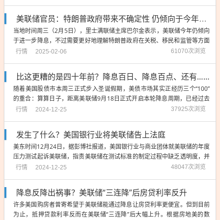
方面，ADPResearch Institute周三发布的数据显示，美国1月私营部门新增
就...
美联储官员：特朗普政府带来不确定性 仍倾向于今年继续降息
当地时间周三（2月5日），里士满联储主席巴尔金表示，美联储今年仍倾向
于进一步降息，不过需要更好地理解特朗普政府在关税、移民和监管等方面
的新举措所带来的影响。美联储上周维持利率不变，暂缓了此前连续三次降
行情
61070次浏览
2025-02-06
息的势头，将联邦基金利率目标区间维持在4.25%-4.50%。巴尔金在接受采
访时称，除了关税问题，还...
比这更糟的是四十年前？降息百日、降息百点、还有……
随着美国股债市本周三正式步入圣诞假期，美债市场其实正经历三个“100”
的重合：算算日子，距离美联储9月18日正式开启本轮降息周期，已经过去
了将近100天的时间……在这段时间里，美联储已经累计降息了100个基点
行情
37925次浏览
2024-12-25
——9月降息50个基点、11月和12月各降息25个基点；而在这降息百日降息
百点的同时，美债市...
发生了什么？美国银行业将美联储告上法庭
美东时间12月24日，据彭博社报道，美国银行业与商业团体就美联储的年度
压力测试起诉美联储，指责美联储在测试标准的制定过程中缺乏透明度，并
影响了银行资本的稳定性和金融服务的成本。具体而言，包括银行政策研究
行情
48047次浏览
2024-12-25
所（Bank Policy Institute）和美国银行家协会（American Bankers...
降息反降出祸事？美联储“三连降”后房贷利率反升
许多美国购房者曾寄希望于美联储能通过降息让房贷利率更便宜。但到目前
为止，抵押贷款利率反而在美联储“三连降”后大幅上升。根据房地美的数