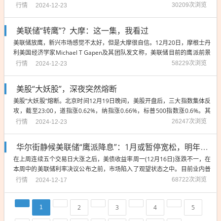
据，自美联储9月份开始降息以来，美国30年期抵押贷款平均利率已从约6.
行情
30209次浏览
2024-12-23
1%升至约6.7% 。而且利率预计还将进一步上升。这是因为抵押贷款利率会
随着10年期美国国债收益率...
美联储“转鹰”？大摩：这一集，我看过
美联储放鹰，新兴市场感觉不太好，但是大摩很自信。12月20日，摩根士丹
利美国经济学家Michael T Gapen及其团队发文称，美联储目前的鹰派前景
与其预测基本一致——特朗普的贸易和移民政策可能使通胀保持坚挺，并推
行情
58229次浏览
2024-12-23
迟美联储进一步降息的时间。大摩表示，降息的时间点和幅度取决于特朗普
这些限制性政策的实...
美股“大妖股”，深夜突然熔断
美股“大妖股”熔断。北京时间12月19日晚间，美股开盘后，三大指数集体反
攻，截至23:00，道指涨0.62%，纳指涨0.66%，标普500指数涨0.6%。其
中，“大妖股”Nukkleus盘初一度大涨超42%，随后股价巨震，并多次触及熔
行情
26247次浏览
2024-12-23
断，该股在此前两个交易日累计暴涨3554%。数据方面，美国经济表现...
华尔街静候美联储“鹰派降息”：1月或暂停宽松，明年最多降三次？
在上周连续五个交易日大涨之后，美债收益率周一(12月16日)涨跌不一，在
本周中的美联储利率决议公布之前，市场陷入了观望状态之中。目前业内普
遍预计美联储本周将上演一场“鹰派降息”的好戏：在12月降息25个基点的同
行情
68722次浏览
2024-12-17
时，美联储决策者们可能将为2025年缩减宽松规模做好准备，以应对特朗普
政府上台后通胀反弹的...
2
3
4
5
1