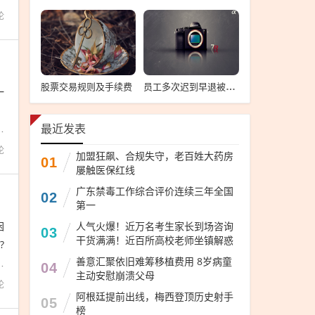
论
股票交易规则及手续费
员工多次迟到早退被开除 法院判了，员工迟到早退被开除获法院判决
一
，
，
最近发表
论
加盟狂飙、合规失守，老百姓大药房
01
屡触医保红线
广东禁毒工作综合评价连续三年全国
02
第一
困
人气火爆！近万名考生家长到场咨询
03
干货满满！近百所高校老师坐镇解惑
?
善意汇聚依旧难筹移植费用 8岁病童
小
04
主动安慰崩溃父母
论
阿根廷提前出线，梅西登顶历史射手
05
榜