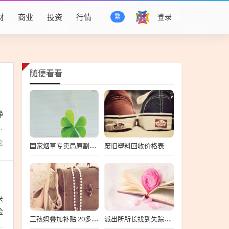
财
商业
投资
行情
登录
繁
随便看看
，
静
易
论
废旧塑料回收价格表
国家烟草专卖局原副局长被判15年，国家烟草专卖局原副局长被判15年，烟草行业监管再添重罚
来
检
三孩妈叠加补贴 20多万买110平房子，三孩家庭购房补贴政策助力，超20万买110平米新房
派出所所长找到失踪四岁女童后感动落泪
置