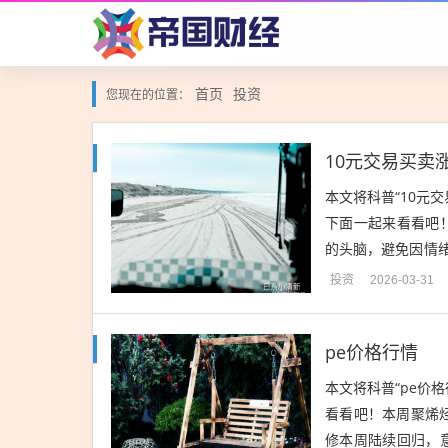
首页
投资
您现在的位置：
10元交易买卖
本文将科普“10元
下面一起来看看吧！
的头脑，避免因情
损失过大，影响整体
投资
2026-03-31
pe价格行情
本文将科普“pe价
看看吧！本周聚烯烃
修本周陆续回归，