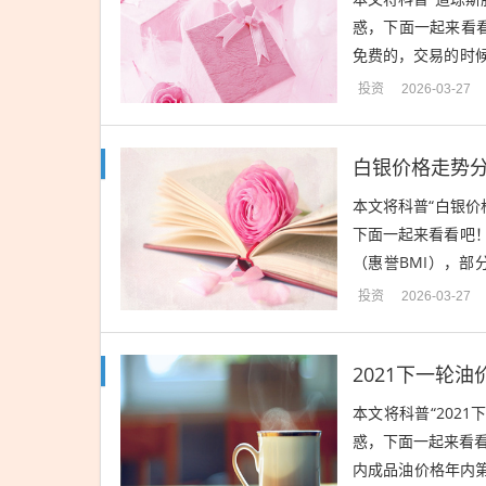
惑，下面一起来看看
免费的，交易的时
户免费，对资金没有
投资
2026-03-27
白银价格走势
本文将科普“白银价
下面一起来看看吧！香
（惠誉BMI），部
缺，工业需求（AI、
投资
2026-03-27
2021下一轮
本文将科普“202
惑，下面一起来看看吧
内成品油价格年内第