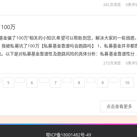
价具体情况 ...
0条评
281次浏览
100万
基金骗了100万”相关的小知识,希望可以帮助到您，解决大家的一些困惑
我被私募坑了100万【私募基金靠谱吗会跑路吗】 1、私募基金并非都
险。以下是对私募基金靠谱性及跑路风险的具体分析：私募基金靠谱性分
金必须在中国证券投资基金...
0条评
272次浏览
5
6
7
8
9
10
点击查看更多
鄂ICP备18001482号-49