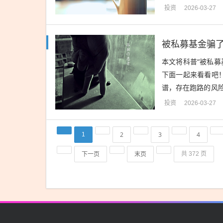
汽油多花5元。本轮调
投资
2026-03-27
被私募基金骗了
本文将科普“被私募
下面一起来看看吧！
谱，存在跑路的风
合法合规性：私募基
投资
2026-03-27
2
3
4
1
下一页
末页
共 372 页