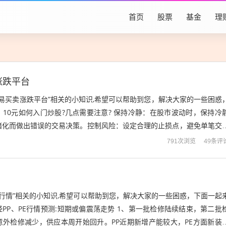
首页
股票
基金
理
涨跌平台
交易买卖涨跌平台”相关的小知识,希望可以帮助到您，解决大家的一些困惑
10元如何入门炒股?几点需要注意? 保持冷静：在股市波动时，保持冷
绪化而做出错误的交易决策。控制风险：设定合理的止损点，避免单笔交
资金安全。从小额股票入手：...
49条评
791次浏览
格行情”相关的小知识,希望可以帮助到您，解决大家的一些困惑，下面一起
PP、PE行情预测:短期或偏震荡走势 1、第一批检修陆续结束，第二批
意外检修减少，供应本周开始回升。PP近期新增产能较大，PE方面新装