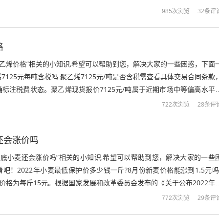
聚烯烃供应暂无明显增加...
32条评
985次浏览
格
2聚乙烯价格”相关的小知识,希望可以帮助到您，解决大家的一些困惑，下面
7125元每吨含税吗 聚乙烯7125元/吨是否含税需查看具体交易合同条款
标注税费状态。聚乙烯现货报价7125元/吨属于近期市场中等偏高水平
下游需求综合判...
28条评
722次浏览
麦还会涨价吗
2年底小麦还会涨价吗”相关的小知识,希望可以帮助到您，解决大家的一些
吧！2022年小麦最低保护价多少钱一斤?8月份新麦价格能涨到1.5元吗
价格为每斤15元。根据国家发展和改革委员会发布的《关于公布2022年
知》，国家在小...
29条评
772次浏览