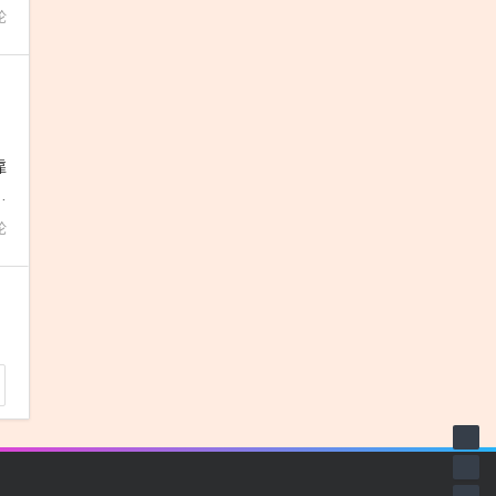
论
，
靠
析
论