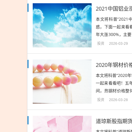
2021中国铝业
本文将科普“202
惑，下面一起来看看
年大涨300%，
益于此轮上行周期。
投资
2026-03-29
2020年钢材价
本文将科普“202
一起来看看吧！五年前
间，热钢材价格整体
钢材品种、地区以及
投资
2026-03-28
道琼斯股指期
本文将科普“道琼斯