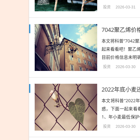
投产略有延后，近期
投资
2026-03-31
7042聚乙烯价
本文将科普“704
起来看看吧！聚乙烯
目前价格信息未明确
需结合牌号、区域和
投资
2026-03-30
2022年底小
本文将科普“202
惑，下面一起来看看
1、年小麦最低保护
麦最低收购价格的通
投资
2026-03-30