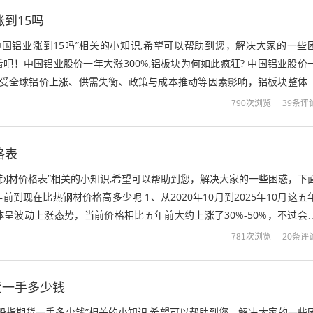
涨到15吗
1中国铝业涨到15吗”相关的小知识,希望可以帮助到您，解决大家的一些
吧！中国铝业股价一年大涨300%,铝板块为何如此疯狂? 中国铝业股价
主要受全球铝价上涨、供需失衡、政策与成本推动等因素影响，铝板块整体
以下为具体原因分析：全...
39条评
790次浏览
格表
0年钢材价格表”相关的小知识,希望可以帮助到您，解决大家的一些困惑，下
到现在比热钢材价格高多少呢 1、从2020年10月到2025年10月这五
呈波动上涨态势，当前价格相比五年前大约上涨了30%-50%，不过会
市场供需情况...
20条评
781次浏览
货一手多少钱
股指期货一手多少钱”相关的小知识,希望可以帮助到您，解决大家的一些