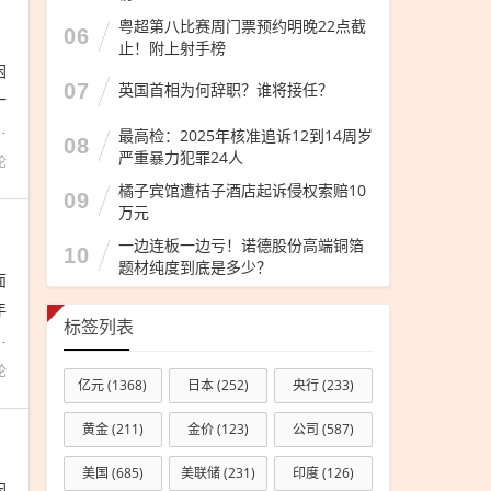
粤超第八比赛周门票预约明晚22点截
06
止！附上射手榜
困
07
英国首相为何辞职？谁将接任？
一
受
最高检：2025年核准追诉12到14周岁
08
严重暴力犯罪24人
论
橘子宾馆遭桔子酒店起诉侵权索赔10
09
万元
一边连板一边亏！诺德股份高端铜箔
10
题材纯度到底是多少？
面
年
标签列表
因
论
亿元
(1368)
日本
(252)
央行
(233)
黄金
(211)
金价
(123)
公司
(587)
美国
(685)
美联储
(231)
印度
(126)
困