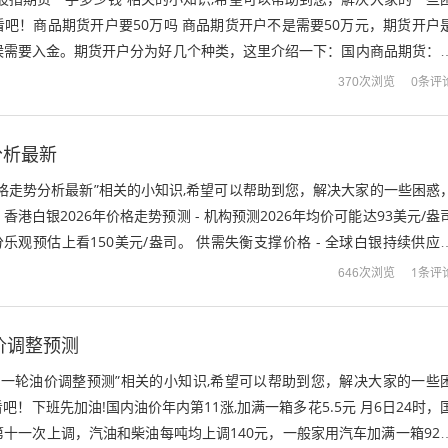
吧！商品期货开户要50万吗 商品期货开户不是需要50万元，期货开户
候需要入金。期货开户分为好几个种类，这里介绍一下：国内商品期货：
硬性要求，具体看交易什么品种...
0条评
370次浏览
分析最新
格走势分析最新”相关的小知识,希望可以帮助到您，解决大家的一些困惑
港白银2026年价格走势预测 - 机构预测2026年均价可能达93美元/盎
分乐观预估上看150美元/盎司。 供需失衡支撑价格 - 全球白银持续供应
新能源...
1条评
646次浏览
油价调整预测
1下一轮油价调整预测”相关的小知识,希望可以帮助到您，解决大家的一些
！下班先加油!国内油价年内第11涨,加满一箱多花5.5元 月6日24时，
十一次上调，汽油和柴油每吨均上调140元，一般家用汽车加满一箱92