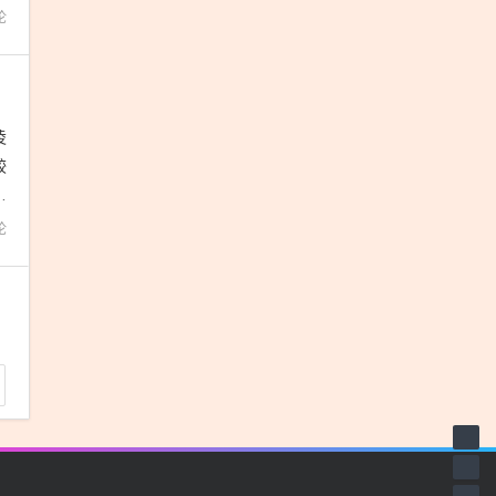
论
凌
较
图
论