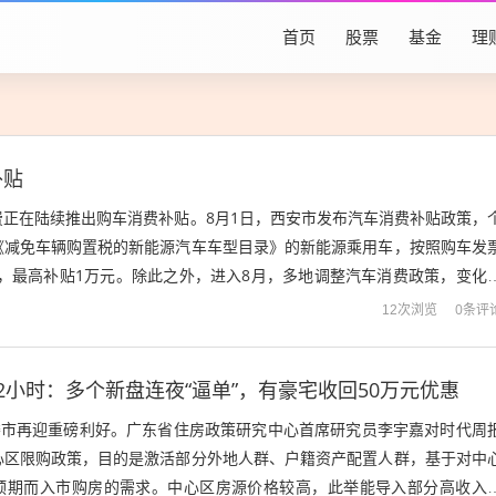
首页
股票
基金
理
补贴
费正在陆续推出购车消费补贴。8月1日，西安市发布汽车消费补贴政策，
《减免车辆购置税的新能源汽车车型目录》的新能源乘用车，按照购车发
贴，最高补贴1万元。除此之外，进入8月，多地调整汽车消费政策，变化
调整购车补贴和明确资金配额等方面...
0条评
12次浏览
2小时：多个新盘连夜“逼单”，有豪宅收回50万元优惠
圳楼市再迎重磅利好。广东省住房政策研究中心首席研究员李宇嘉对时代周
心区限购政策，目的是激活部分外地人群、户籍资产配置人群，基于对中
预期而入市购房的需求。中心区房源价格较高，此举能导入部分高收入