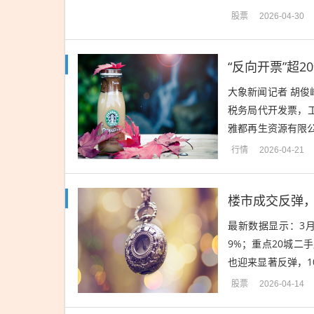
群，有助于改善前面
股票
2026-04-30
“反向开票”超
大象新闻记者 胡俊
税务局代开发票，工
雅都再生资源有限
持续优化服务，推动
行情
2026-04-21
楼市成交反弹
最新数据显示：3月
9%；重点20城二
也迎来显著反弹，10
据有关机构统计，一季
股票
2026-04-14