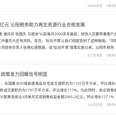
讲的结构性问题，促进交易循环。 图源...
8条评
266次浏览
20亿元 沁阳税务助力再生资源行业合规发展
峰 通讯员 张国庆 马道洲“以前每月2000多车废纸，财务人员要带着客户
作量巨大还有风险。现在，‘反向开票’让我们彻底告别了这种困境。”河
公司财务负责人张艳红感慨道。自“反向开票”政策实施以来，沁阳市税务
政策红利精准释放。截...
0条评
227次浏览
，政策发力回暖信号明显
，全国重点50城新建商品住宅成交面积约为1133万平方米，环比增长
手房成交面积约为1797万平方米，环比增长117%。与此同时，房企销售
0家典型房企3月单月实现销售权益金额2065.2亿元，环比增长127.1%
度各地累...
0条评
216次浏览