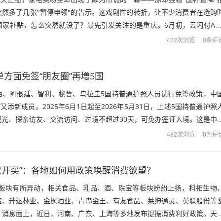
突然多了几张"暂停申领"的告示。这戏剧性的转折，让不少消费者在选购
国家补贴，怎么突然就没了？最先引发关注的是重庆。6月初，云闪付Ap
面突然弹出公告，27个品类的...
0条评
432次浏览
单方面免签“朋友圈”再增5国
西、阿根廷、智利、秘鲁、乌拉圭5国持普通护照人员试行免签政策，中
又添新成员。2025年6月1日起至2026年5月31日，上述5国持普通护照
观光、探亲访友、交流访问、过境不超过30天，可免办签证入境。这是中
拉美和加勒比地区国家...
0条评
482次浏览
“放开买”：各地如何用政策唤醒消费欲望？
消费板块有所异动，相关食品、乳品、酒、珠宝等板块纷纷上扬，科拓生物
宝、升达林业、金枫酒业、青岛金王、有友食品、莱绅通灵、英联股份等
。消息面上，近日，河南、广东、上海等多地发布提振消费利好政策。天