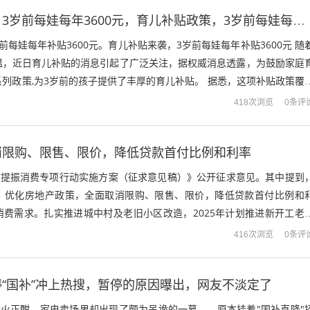
育儿补贴来了！3岁前每娃每年3600元，育儿补贴政策，3岁前每娃每年补贴3600元
前每娃每年补贴3600元。育儿补贴来袭，3岁前每娃每年补贴3600元 随
温，近日育儿补贴的消息引起了广泛关注，据权威消息透露，为鼓励家庭
列政策,为3岁前的孩子提供了丰厚的育儿补贴。 据悉，这项补贴政策覆
子每年给予3600元...
0条评
418次浏览
消限购、限售、限价，降低贷款首付比例和利率
州市提振消费专项行动实施方案（征求意见稿）》公开征求意见。其中提到
。优化房地产政策，全面取消限购、限售、限价，降低贷款首付比例和
消费需求。扎实推进城中村及老旧小区改造，2025年计划推进新开工老
更新住宅老旧电梯超9000台，完...
0条评
416次浏览
“国补”冲上热搜，暂停的原因曝出，网友不淡定了
战火正酣，家电卖场里却出现了颇为吊诡的一幕——原本挂着"国补直降"