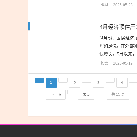
证券策略团队发布研
理财
2025-05-28
4月经济顶住
“4月份，国民经
晖如是说。在外部
快增长。5月以来，
虫创意）从拉动经济增
股票
2025-05-19
2
3
4
1
下一页
末页
共 15 页