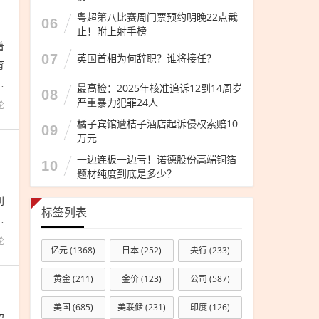
粤超第八比赛周门票预约明晚22点截
06
止！附上射手榜
着
07
英国首相为何辞职？谁将接任？
育
盖
最高检：2025年核准追诉12到14周岁
08
严重暴力犯罪24人
论
橘子宾馆遭桔子酒店起诉侵权索赔10
09
万元
一边连板一边亏！诺德股份高端铜箔
10
题材纯度到底是多少？
，
利
标签列表
旧
论
亿元
(1368)
日本
(252)
央行
(233)
黄金
(211)
金价
(123)
公司
(587)
美国
(685)
美联储
(231)
印度
(126)
招