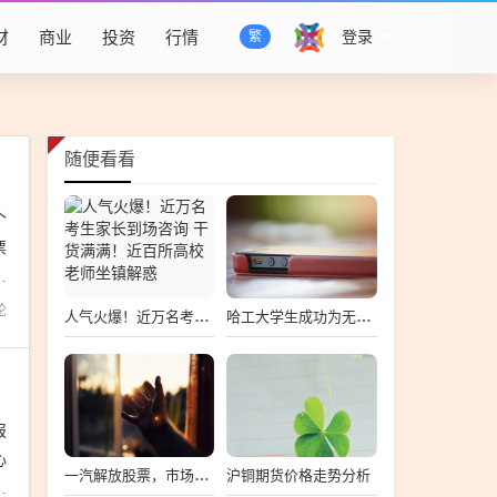
财
商业
投资
行情
登录
繁
随便看看
个
票
集
论
人气火爆！近万名考生家长到场咨询 干货满满！近百所高校老师坐镇解惑
哈工大学生成功为无人机安装机械臂，创新技术展现新应用
报
心
沪铜期货价格走势分析
一汽解放股票，市场走势与前景展望
人