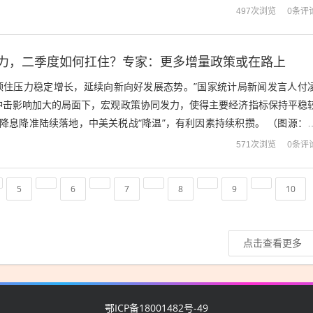
报指出，目前，我国正从生存型消费转...
0条评
497次浏览
压力，二季度如何扛住？专家：更多增量政策或在路上
济顶住压力稳定增长，延续向新向好发展态势。”国家统计局新闻发言人付
冲击影响加大的局面下，宏观政策协同发力，使得主要经济指标保持平稳
降息降准陆续落地，中美关税战“降温”，有利因素持续积攒。 （图源：
长的“三驾马车”来看，消费市...
0条评
571次浏览
5
6
7
8
9
10
点击查看更多
鄂ICP备18001482号-49