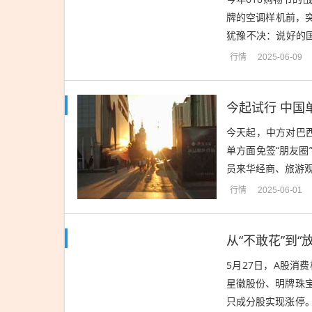
牌的空调样机前，
犹豫不决：说好的
上的家电以旧换新页
行情
2025-06-09
今起试行 中国
今天起，中方对巴
单方面免签“朋友圈”
员来华经商、旅游
免签政策首次拓展到
行情
2025-06-01
从“不敢花”到
5月27日，A股
星徽股份、明牌珠
只成分股实现涨停