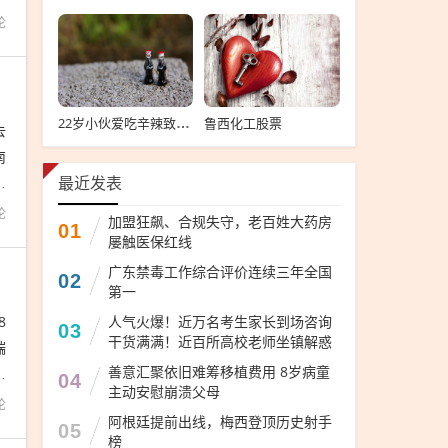
论
鲁西化工股票
22岁小伙爱吃辛辣致肠道大出血，辛辣食物过量导致肠道大出血的年轻小伙
去
南
局
最近发表
论
加盟狂飙、合规失守，老百姓大药房
01
屡触医保红线
广东禁毒工作综合评价连续三年全国
02
第一
8
人气火爆！近万名考生家长到场咨询
03
干货满满！近百所高校老师坐镇解惑
端
善意汇聚依旧难筹移植费用 8岁病童
。
04
主动安慰崩溃父母
论
阿根廷提前出线，梅西登顶历史射手
05
榜