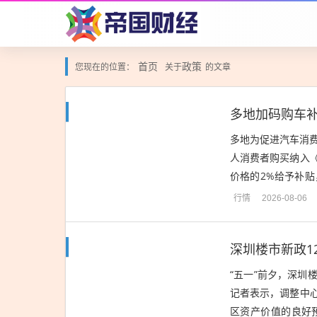
首页
政策
您现在的位置：
关于
的文章
多地加码购车
多地为促进汽车消
人消费者购买纳入
价格的2%给予补
中在简化申领流程、
行情
2026-08-06
深圳楼市新政1
“五一”前夕，深
记者表示，调整中
区资产价值的良好