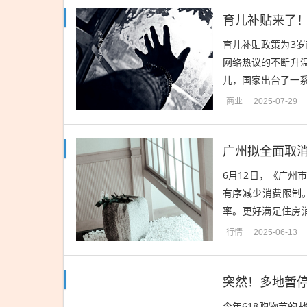
育儿补贴政策为3岁
网络热议的不断升
儿，国家出台了一系
全国范围，针对每个孩
商业
2025-07-29
广州拟全面取
6月12日，《广
有序减少消费限制
率。更好满足住房
小区改造超150个，
行情
2025-06-13
突然！多地暂停
今年618购物节的