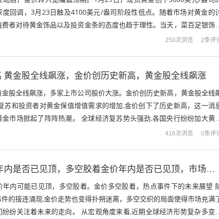
度回调，3月23日触及4100美元/盎司阶段性低点。随着市场对黄金的
消费者对待黄金饰品以及投资金条的态度也趋于理性。当天，菜百足银饰
足金饰品价格1390...
2条评
250次浏览
高 黄金股全线飙涨，金价创历史新高，黄金股全线飙涨
黄金股全线飙涨，多家上市公司股价大涨。金价创历史新高，黄金股全线
的复苏和投资者对黄金保值增值需求的增加,金价创下了历史新高，这一消
黄金市场掀起了阵阵热潮。 全球经济复苏势头强劲,各国央行纷纷加大黄
之国际政治局势的不稳定，使得黄金...
0条评
416次浏览
多空胶着 金价年内是否已见顶，多空胶着金价年内是否已见顶，市场动态与投资策略
价年内可能已见顶，多空胶着。金价多空胶着，热点事件下的未来展望 
事件的接连涌现,金价走势也变得扑朔迷离，多空交织的局面使得市场充满
们纷纷关注着未来的走向。 从宏观角度来看,近期全球经济形势复杂多变