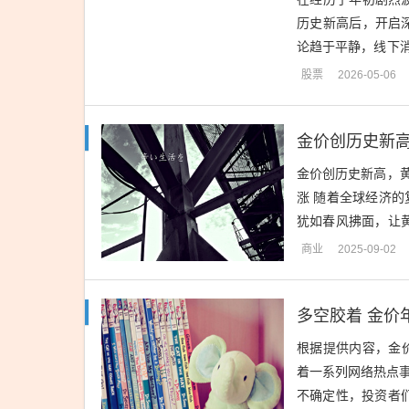
历史新高后，开启深
论趋于平静，线下
价格为40元/克，菜百
股票
2026-05-06
金价创历史新
金价创历史新高，
涨 随着全球经济
犹如春风拂面，让
储备和购买力度，加
商业
2025-09-02
根据提供内容，金
着一系列网络热点
不确定性，投资者