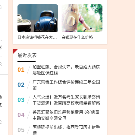
论
白银现在什么价格
日本应该把钱花在大米而不是导弹上，日本应优先发展经济与民生，远离导弹，聚焦粮食安全
.
影
周
最近发表
论
加盟狂飙、合规失守，老百姓大药房
01
屡触医保红线
广东禁毒工作综合评价连续三年全国
02
第一
盎
人气火爆！近万名考生家长到场咨询
03
干货满满！近百所高校老师坐镇解惑
点
善意汇聚依旧难筹移植费用 8岁病童
4
04
主动安慰崩溃父母
论
阿根廷提前出线，梅西登顶历史射手
05
榜