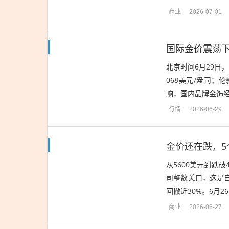
比显示，部分品牌克
商业
2026-07-01
国际金价震荡下
北京时间6月29日，
068美元/盎司；伦
响，国内品牌金饰经
大福报1238元/克（持
行情
2026-06-29
从5600美元到跌破
司整数关口，这是自2
回撤近30%。6月2
1美元/盎司...
商业
2026-06-27