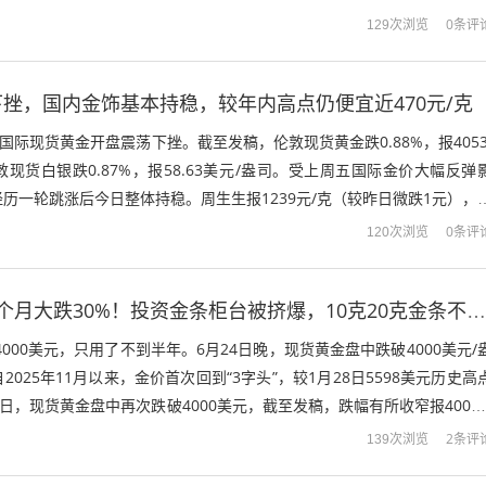
价距离年初高点跌...
0条评
129次浏览
挫，国内金饰基本持稳，较年内高点仍便宜近470元/克
国际现货黄金开盘震荡下挫。截至发稿，伦敦现货黄金跌0.88%，报4053
敦现货白银跌0.87%，报58.63美元/盎司。受上周五国际金价大幅反弹
历一轮跳涨后今日整体持稳。周生生报1239元/克（较昨日微跌1元），
...
0条评
120次浏览
金价还在跌，5个月大跌30%！投资金条柜台被挤爆，10克20克金条不到3小时卖光！
4000美元，只用了不到半年。6月24日晚，现货黄金盘中跌破4000美元/
025年11月以来，金价首次回到“3字头”，较1月28日5598美元历史高
6日，现货黄金盘中再次跌破4000美元，截至发稿，跌幅有所收窄报4006.
2条评
139次浏览