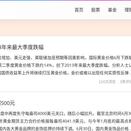
首页
股票
基金
理
3年来最大季度跌幅
性增加、美元走强、美联储加息预期等因素影响，国际黄金价格6月下跌
第二季度黄金价格下跌约14%，创下2013年来最大季度跌幅。分析人士
国国债收益率上升将继续打压黄金价格，金价或难以出现任何实质性反弹
上半年驱动金价表现的主导因素在...
0条评
124次浏览
500元
价盘中再度失守每盎司4000美元关口，随后小幅拉升。截至北京时间6月3
所黄金期货主力合约价格报每盎司4041.9美元，与今年1月底的最高点
 国内各大黄金品牌的金饰挂牌价持续下调。6月30日，国内黄金饰品价格