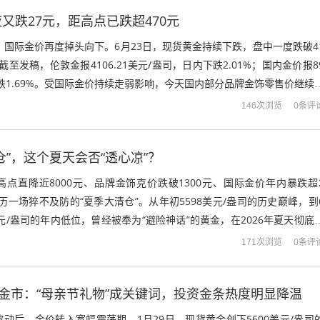
又跌27元，距高点已跌超470元
，国际金价再度掉头向下。6月23日，现货黄金持续下跌，盘中一度跌破4
截至发稿，伦敦金报4106.21美元/盎司，日内下跌2.01%；国内金价报8
内下跌1.69%。受国际金价持续走弱影响，今天国内部分品牌金饰零售价继续
昨...
0条评
146次浏览
仓”，这个夏天会否“透心凉”？
点直降近8000元、品牌金饰克价跌破1300元、国际金价年内暴跌超
历一场猝不及防的“夏季大清仓”。从年初5598美元/盎司的历史巅峰，到
美元/盎司的年内低位，曾经被奉为“避险神话”的黄金，在2026年夏天彻底
慌蔓延，消费者...
0条评
171次浏览
京金市：“母亲节礼物”成关键词，投资金条热度明显降温
动后，金价转入宽幅震荡期。1月29日，现货黄金创下5600美元/盎司