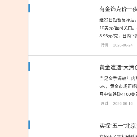
有金饰克价一夜
继22日短暂反弹后
10美元/盎司关口。
8.93元/克，日
调。周生生金饰克价从
行情
2026-06-24
黄金遭遇“大清
当足金手镯较年内高
6%，黄金市场正经
月中旬跌破4100
去光环。随着市场恐
理财
2026-06-16
实探“五一”北
在经历了年初剧烈波