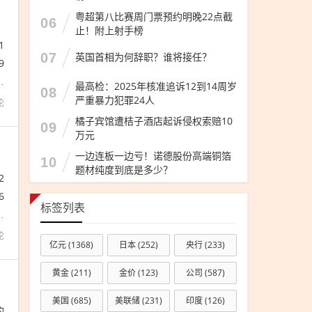
粤超第八比赛周门票预约明晚22点截
06
止！附上射手榜
1
07
英国首相为何辞职？谁将接任？
9
下
最高检：2025年核准追诉12到14周岁
08
严重暴力犯罪24人
论
橘子宾馆遭桔子酒店起诉侵权索赔10
09
万元
一边连板一边亏！诺德股份高端铜箔
10
题材纯度到底是多少？
2
6
标签列表
褪
论
亿元
(1368)
日本
(252)
央行
(233)
黄金
(211)
金价
(123)
公司
(587)
美国
(685)
美联储
(231)
印度
(126)
的