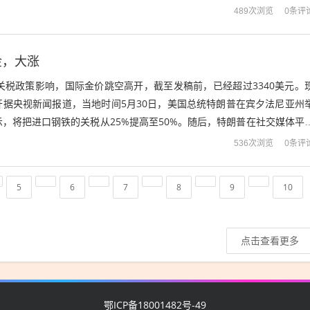
不确定性，使得金价走势受到了一定...
0条评
489次浏览
金，大涨
关税政策影响，国际金价跳空高开，截至发稿前，已经超过3340美元。
开据央视新闻报道，当地时间5月30日，美国总统特朗普在宾夕法尼亚州
，将把进口钢铁的关税从25%提高至50%。随后，特朗普在社交媒体平
从6月4日起生效。美国白宫...
0条评
536次浏览
5
6
7
8
9
10
点击查看更多
鄂ICP备18001482号-49