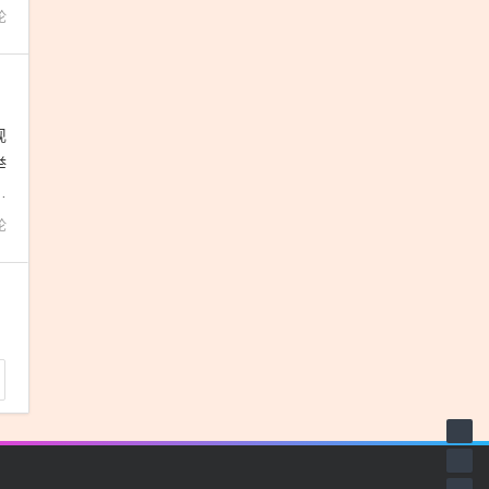
论
现
举
台
论