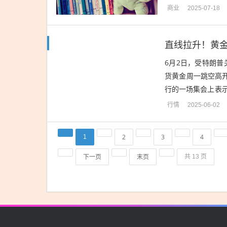
加之地缘政治风险的
商业
2025-07-18
直线拉升！黄
6月2日，受特朗普
货黄金周一跳空高
行的一场集会上表示
上发文表示，该决定
行情
2025-06-02
2
3
4
1
下一页
末页
共 13 页