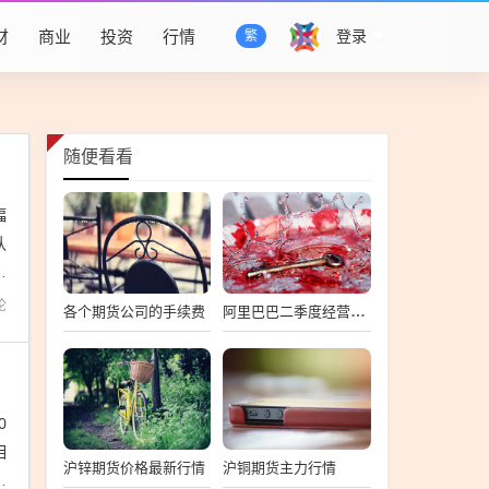
财
商业
投资
行情
登录
繁
随便看看
幅
认
。
论
各个期货公司的手续费
阿里巴巴二季度经营利润下降3%阿里巴巴二季度经营利润下滑
0
相
沪锌期货价格最新行情
沪铜期货主力行情
对