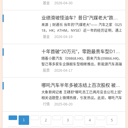
虑在香港上市。据知情人士透露，徐工汽车计划最早
基金
2026-04-30
在今年通过IPO筹集至多5亿美元(约合人民币34亿元)
的资金。不过，相关讨论仍在进行中，包括交易规模
业绩滑坡怪油车？昔日“汽媒老大”跌落风口，白衣骑士无力拯救
和时间等细节。徐工汽车生产重型卡车，包括电动、
来源 | 财通社 当年的“汽媒老大”—— 汽车之家（025
混合动力...
18，HK；ATHM，NYSE）近一年的经历证明，遇上
“白衣骑士”不一定是被拯救，也有可能是在短暂换“东
基金
2026-04-19
家”之后被时代潮流进一步边缘化。 营收净利双双继
续下滑 4月15日， 汽车之家发布了2025年年报。 年
十年首破“20万元”，零跑最贵车型D19上市！朱江明：高端车也能用成本价
报显示， 汽车之家2025年的业绩...
随着小鹏汽车（09868.HK)、蔚来汽车(09866.HK)、
智己等多家车企旗舰车型相继推出，新能源汽车高端
化已成为行业共识。乘联分会秘书长崔东树此前在分
股票
2026-04-17
析全国乘用车市场价格段销量结构变化趋势时也曾指
出，当前乘用车市场呈现明显“结构上行”特征，即高
哪吒汽车半年多被冻结上百次股权 被执行金额超1.58亿
端车型销售占比显著提升，中低价车型销量占比下
大象新闻记者 王礴舒“哪吒员工已两月没去公司上班”
降。4...
相关话题登上微博热搜，引发热议。此前，哪吒汽车
员工称收到居家办公通知，哪吒员工表示，因为薪酬
行情
2025-06-20
问题，已经两个月没去公司上班了。据企查查信息，
哪吒汽车当前被执行金额超1.58亿元，名下涉及30余
2
3
4
5
1
条限制高消费信息，今年5月因实施了经责令改正拒
不改正的行为，...