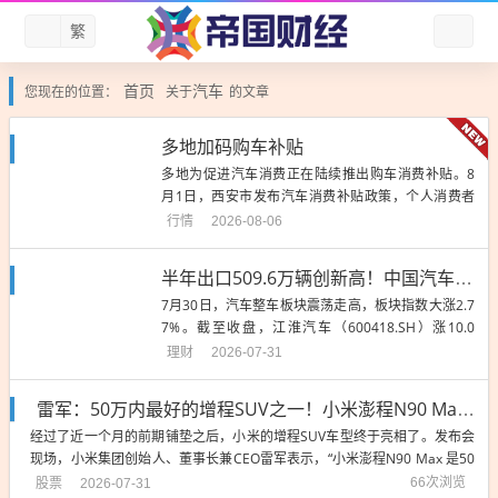
繁
首页
汽车
您现在的位置：
关于
的文章
多地加码购车补贴
多地为促进汽车消费正在陆续推出购车消费补贴。8
月1日，西安市发布汽车消费补贴政策，个人消费者
购买纳入《减免车辆购置税的新能源汽车车型目录》
行情
2026-08-06
的新能源乘用车，按照购车发票价格的2%给予补贴，
最高补贴1万元。除此之外，进入8月，多地调整汽车
半年出口509.6万辆创新高！中国汽车凭硬实力领跑全球，板块大爆发
消费政策，变化集中在简化申领流程、调整购车补贴
7月30日，汽车整车板块震荡走高，板块指数大涨2.7
和明确资金配额等方面...
7%。截至收盘，江淮汽车（600418.SH）涨10.0
1%，千里科技（601777.SH）涨6.34%，赛力斯（60
理财
2026-07-31
1127.SH）涨5.95%，金龙汽车（600686.SH）涨5.4
9%。消息面上，上半年汽车出口数据近日公布。根据
雷军：50万内最好的增程SUV之一！小米澎程N90 Max预售29.99万元，能否复制YU7热度？
海关口径，20...
经过了近一个月的前期铺垫之后，小米的增程SUV车型终于亮相了。发布会
现场，小米集团创始人、董事长兼CEO雷军表示，“小米澎程N90 Max 是50
万以内最好的增程SUV之一。”“两年半的时间，小米汽车发布了两款车，小
股票
66次浏览
2026-07-31