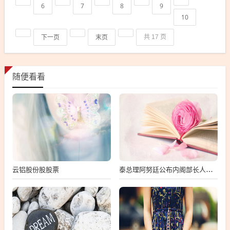
6
7
8
9
10
下一页
末页
共 17 页
随便看看
云铝股份股股票
泰总理阿努廷公布内阁部长人选名单