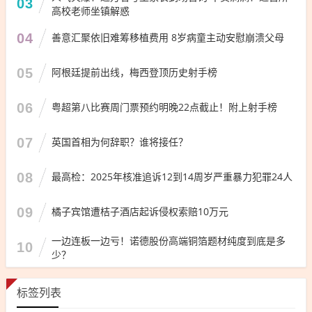
03
高校老师坐镇解惑
04
善意汇聚依旧难筹移植费用 8岁病童主动安慰崩溃父母
05
阿根廷提前出线，梅西登顶历史射手榜
06
粤超第八比赛周门票预约明晚22点截止！附上射手榜
07
英国首相为何辞职？谁将接任？
08
最高检：2025年核准追诉12到14周岁严重暴力犯罪24人
09
橘子宾馆遭桔子酒店起诉侵权索赔10万元
一边连板一边亏！诺德股份高端铜箔题材纯度到底是多
10
少？
标签列表