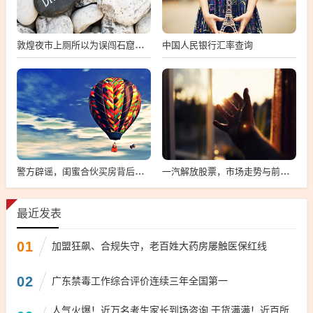
中国人民银行汇率查询
敦煌夜市上厕所以为误闯石窟，敦煌夜市惊现误闯石窟
警方辟谣，闺蜜合伙买房背后的真相揭秘
一汽解放股票，市场走势与前景展望
最近发表
01
加盟狂飙、合规失守，老百姓大药房屡触医保红线
02
广东禁毒工作综合评价连续三年全国第一
人气火爆！近万名考生家长到场咨询 干货满满！近百所