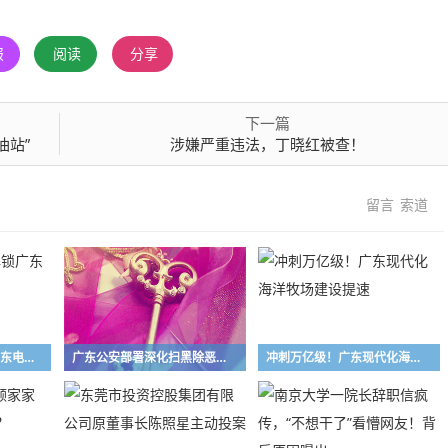
报
阅读
分享
下一篇
油站”
涉嫌严重违法，丁晓红被查！
留言
索道
?提速 智变 创新 解锁广东电网的夏日奋斗图鉴
广东公安部署深化扫黑除恶专项斗争，欢迎群众提供线索
冲刺万亿级！广东现代化海洋牧场建设提速