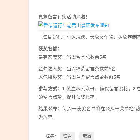
象象留言有奖活动来啦！
（每周好礼：小象玩偶、大象文创袋、象象定制
获奖名额
：
最有态度奖：当周留言总数前5名
金句达人奖：当周精选留言条数前5名
人气爆棚奖：当周单条留言点赞数前5名
参与方式
：
1.关注本公众号，确保留言资格；2
的留言点赞，提升获奖概率。
结果公布
：
每周一获奖名单将在公众号菜单栏“热
为放弃。
留言
索道
标签：