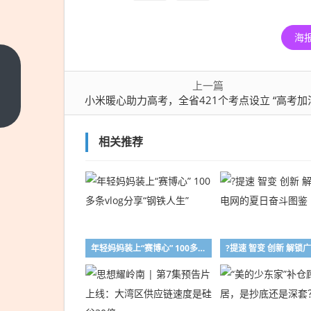
海
小米
上一篇
暖心
小米暖心助力高考，全省421个考点设立 “高考加
助力
上一
篇
高
考，
相关推荐
全省
421
个考
点设
立
年轻妈妈装上“赛博心” 100多条vlog分享“钢铁人生”
“高
考加
油
站”