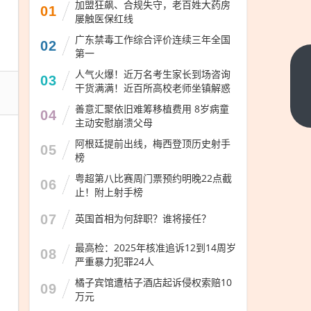
加盟狂飙、合规失守，老百姓大药房
01
屡触医保红线
广东禁毒工作综合评价连续三年全国
02
第一
涉嫌
人气火爆！近万名考生家长到场咨询
03
干货满满！近百所高校老师坐镇解惑
严重
违
下一
善意汇聚依旧难筹移植费用 8岁病童
04
篇
主动安慰崩溃父母
法，
丁晓
阿根廷提前出线，梅西登顶历史射手
05
榜
红被
粤超第八比赛周门票预约明晚22点截
查！
06
止！附上射手榜
07
英国首相为何辞职？谁将接任？
最高检：2025年核准追诉12到14周岁
08
严重暴力犯罪24人
橘子宾馆遭桔子酒店起诉侵权索赔10
09
万元