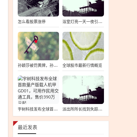
怎么看股票涨停
浴室灯亮一天一夜引发邻居报警事件
全球股市最新行情概览
孙颖莎被罚黄牌，孙颖莎罚黄牌事件
宇树科技发布全球首款量产版载人机甲GD01，可用作民用交通工具，售价390万元起
派出所所长找到失踪四岁女童后感动落泪
最近发表