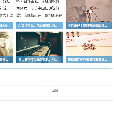
墨库股份资本迷局：分红9460万元后反手募资补流，控制权更迭暗藏三重隐忧丨读懂IPO
AI自作主张，未经授权行为频发！专访中国信通院何波：治理核心在于落地现有制度
时代锐评丨烧烤摊主撞脸张雪峰刷屏：所谓“缅怀”是对家属的二次伤害
寒武纪上半年营收净利翻倍，净利润23亿元，同比增123%
奥士康澄清尚无英伟达、谷歌订单，AI业务营收占比偏低
郑祖刚连任齐鲁银行董事长，胡金良担任行长