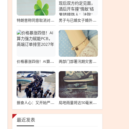
特朗普称同意取消对伊朗军事打击
男子与已婚女子婚外情，被女方丈夫发现后双方约定见面，酒后开车撞“情敌”结果错撞路人；法院：故意杀人罪
价格暴涨四倍！AI算力强力赋能PCB，高端订单排至2027年
两部门部署汛期灾害事故违法不良信息集中清理整治
振奋人心：又开始严打，这些人将瑟瑟发抖！这次，连保护伞一块打
局地雨量将达50毫米以上！郑州市气象台发布暴雨黄色预警
最近发表