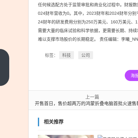
任何候选配方处于监管审批和商业化过程中。财报数据
024财年营收为0。其中，2023财年和2024财年分别
24财年的研发费用分别为250万美元、160万美元
需要大量的临床试验和科学依据，更需要长期、持续
难以支撑市场股价的长期稳定。 责任编辑：李曦_NN2
科技
公司
标签：
开售
首
海
日，
上一
篇
售价
超两
上一篇
万的
开售首日，售价超两万的鸿蒙折叠电脑首批火速售罄，现货黄牛加价200
鸿蒙
折叠
相关推荐
电脑
首批