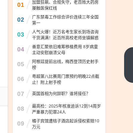
加盟狂飙、合规失守，老百姓大药房
01
屡触医保红线
广东禁毒工作综合评价连续三年全国
02
第一
人气火爆！近万名考生家长到场咨询
03
干货满满！近百所高校老师坐镇解惑
善意汇聚依旧难筹移植费用 8岁病童
04
主动安慰崩溃父母
追加
阿根廷提前出线，梅西登顶历史射手
05
600
榜
万意
下一
粤超第八比赛周门票预约明晚22点截
06
篇
向
止！附上射手榜
金，
07
英国首相为何辞职？谁将接任？
*ST
宇顺
最高检：2025年核准追诉12到14周岁
08
严重暴力犯罪24人
并购
获得
橘子宾馆遭桔子酒店起诉侵权索赔10
09
万元
新进