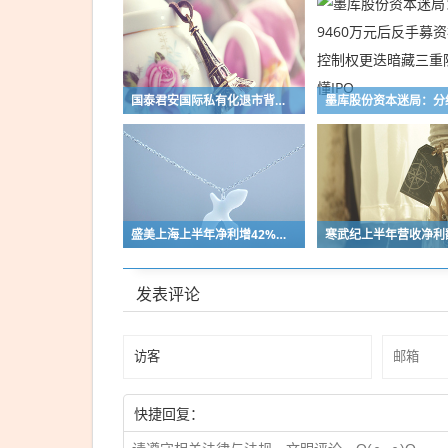
火速
售
罄，
现货
国泰君安国际私有化退市背后：“牛市旗手”抢滩境外，约10家上市券商增资香港子公司
黄牛
加价
2000
元
盛美上海上半年净利增42%，扣非净利反降15%，投资收益成主要推手
发表评论
快捷回复：