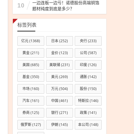
展
一边连板一边亏！诺德股份高端铜箔
10
题材纯度到底是多少？
标签列表
亿元
(1368)
日本
(252)
央行
(233)
黄金
(211)
金价
(123)
公司
(587)
美国
(685)
美联储
(231)
印度
(126)
基金
(350)
美元
(269)
通胀
(142)
市场
(160)
万元
(504)
股份
(150)
汽车
(161)
中国
(461)
特斯拉
(146)
券商
(125)
银行
(271)
政策
(141)
俄罗斯
(127)
伊朗
(145)
本公司
(148)