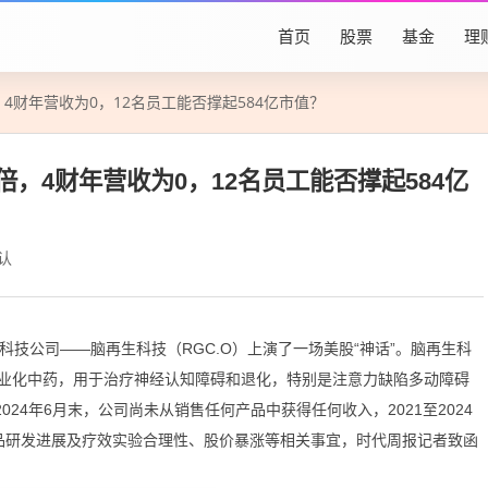
首页
股票
基金
理
4财年营收为0，12名员工能否撑起584亿市值？
倍，4财年营收为0，12名员工能否撑起584亿
认
科技公司——脑再生科技（RGC.O）上演了一场美股“神话”。脑再生科
业化中药，用于治疗神经认知障碍和退化，特别是注意力缺陷多动障碍
024年6月末，公司尚未从销售任何产品中获得任何收入，2021至2024
品研发进展及疗效实验合理性、股价暴涨等相关事宜，时代周报记者致函