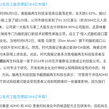
地时间6月5日，美股脑再生科技呈现高位震荡走势，全天跌0.82%，报62
元/股上涨了超125倍，公司市值也来到了81.32亿美元（折合584亿元人民
末，公司第一大股东与第二大股东合计持有88.80%公司股份。这意味着
家医保局专门为脑机接口新技术前瞻性单独立项，设立了“侵入式脑机接口置
化。当地时间6月2日，埃隆·马斯克（Elon Musk）旗下的脑机接口公
公司估值也跃升至90亿美元。然而，时代周报记者通过查询FDA官网、梅奥诊所
均未获得上述信息。对此，时代周报记者多次致电脑再生科技投资者互
损
脑再生科技是一家于2014年10月在开曼群岛注册成立的控股公司，主
人。公司专注于研究、开发和商业化治疗神经认知障碍和变性的中药，特
碍）方向。脑再生科技招股书截图脑再生科技也表示：“尽管用于评估ADHD
的疗效试验结果可能会受到患者父母和照顾者的一些偏差影响，因为我们
重度 ADHD 和 ASD 患者的标准化中药候选配方正在研发中。目前尚无